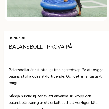
n
Ö
p
p
n
a
HUNDKURS
m
e
BALANSBOLL - PROVA PÅ
d
i
e
t
1
i
Balansbollar är ett otroligt träningsredskap för att bygga
m
o
balans, styrka och självförtroende. Och det är fantastiskt
d
a
roligt.
l
f
ö
n
Många hundar njuter av att använda sin kropp och
s
balansbollsträning är ett enkelt sätt att verkligen låta
t
e