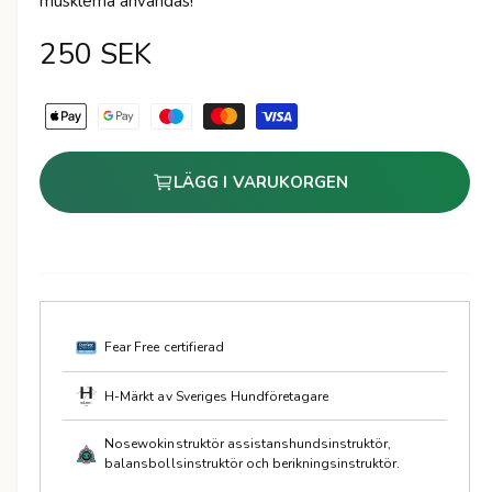
musklerna användas!
r
O
250 SEK
r
B
e
d
t
i
LÄGG I VARUKORGEN
a
n
l
n
a
i
r
n
g
i
Fear Free certifierad
s
e
m
H-Märkt av Sveriges Hundföretagare
e
p
Nosewokinstruktör assistanshundsinstruktör,
t
balansbollsinstruktör och berikningsinstruktör.
r
o