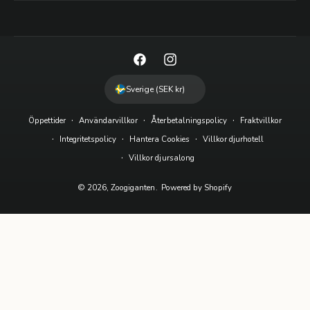
F
I
a
n
Sverige (SEK kr)
c
s
Öppettider
Användarvillkor
Återbetalningspolicy
Fraktvillkor
e
t
Integritetspolicy
Hantera Cookies
Villkor djurhotell
b
a
Villkor djursalong
o
g
o
r
© 2026,
Zoogiganten
.
Powered by Shopify
k
a
m