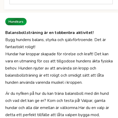
d
i
e
s
r
Hundkurs
Balansbollsträning är en tobbenbra aktivitet!
Bygg hundens balans, styrka och självförtroende. Det är
fantastiskt roligt!
Hundar har kroppar skapade för rörelse och kraft! Det kan
vara en utmaning för oss att tillgodose hundens äkta fysiska
behov. Hunden njuter av att använda sin kropp och
balansbollsträning är ett roligt och smidigt sätt att låta
hunden använda varenda muskel i kroppen.
Är du nyfiken på hur du kan träna balansboll med din hund
och vad det kan ge er? Kom och testa på! Valpar, gamla
hundar och alla där emellan är välkomna.Har du en valp är
detta ett perfekt tillfälle att låta valpen bygga mod,