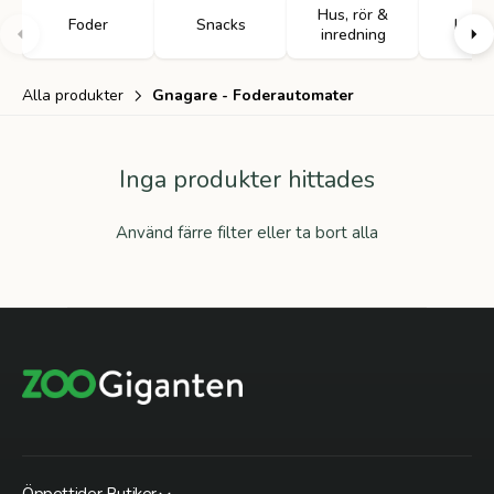
Hus, rör &
Foder
Snacks
Leksa
inredning
Alla produkter
Gnagare - Foderautomater
Inga produkter hittades
Använd färre filter eller
ta bort alla
Öppettider Butiker