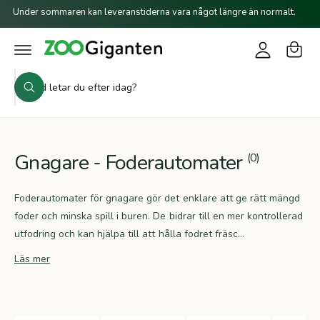
a
o
il
Under sommaren kan leveranstiderna vara något längre än normalt.
r
l
g
i
u
g
n
k
n
a
e
S
o
i
h
S
ö
r
å
ö
n
l
k
k
g
l
i
v
Gnagare - Foderautomater
(0)
å
r
Foderautomater för gnagare gör det enklare att ge rätt mängd
b
foder och minska spill i buren. De bidrar till en mer kontrollerad
u
utfodring och kan hjälpa till att hålla fodret fräsc...
t
Läs mer
i
k