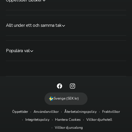
Allt under ett och samma tak
Populära val
F
I
a
n
Sverige (SEK kr)
c
s
Öppettider
Användarvillkor
Återbetalningspolicy
Fraktvillkor
e
t
Integritetspolicy
Hantera Cookies
Villkor djurhotell
b
a
Villkor djursalong
o
g