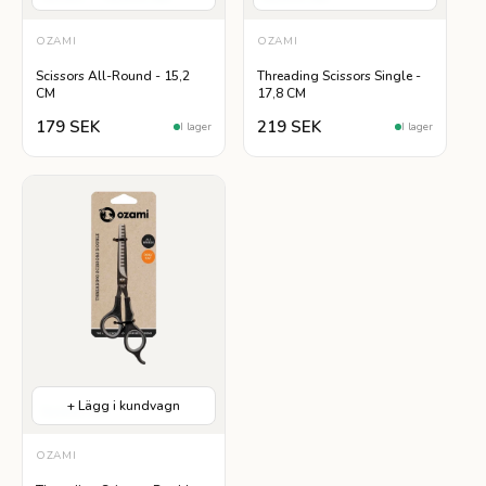
OZAMI
OZAMI
Scissors All-Round - 15,2
Threading Scissors Single -
CM
17,8 CM
179 SEK
219 SEK
I lager
I lager
+ Lägg i kundvagn
Rostfritt Stål
OZAMI