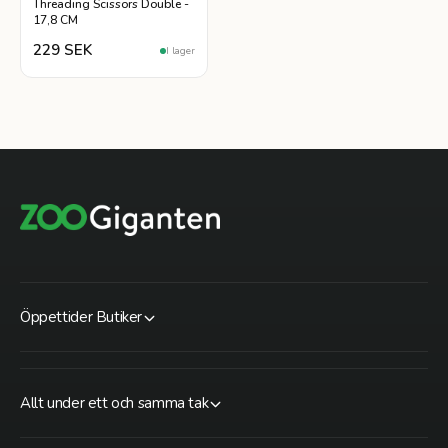
Threading Scissors Double -
17,8 CM
229 SEK
I lager
Öppettider Butiker
Allt under ett och samma tak