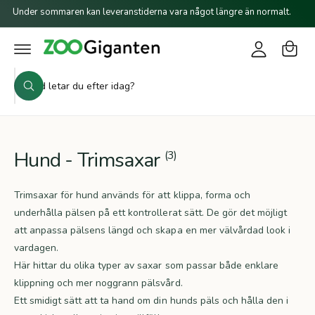
a
o
il
Under sommaren kan leveranstiderna vara något längre än normalt.
r
l
g
i
u
g
n
k
n
a
e
S
o
i
h
S
ö
r
å
ö
n
l
k
k
g
l
i
v
Hund - Trimsaxar
(3)
å
r
Trimsaxar för hund används för att klippa, forma och
b
underhålla pälsen på ett kontrollerat sätt. De gör det möjligt
u
att anpassa pälsens längd och skapa en mer välvårdad look i
t
vardagen.
i
Här hittar du olika typer av saxar som passar både enklare
klippning och mer noggrann pälsvård.
k
Ett smidigt sätt att ta hand om din hunds päls och hålla den i