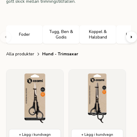
gott skick mellan trimningstillfällen.
Tugg, Ben &
Koppel &
Foder
Leksa
Godis
Halsband
Alla produkter
Hund - Trimsaxar
+ Lägg i kundvagn
+ Lägg i kundvagn
Slitstark
Rostfritt Stål
Rostfritt Stål