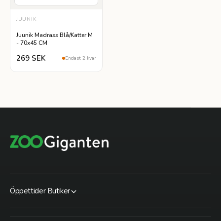
JUUNIK
Juunik Madrass Blå/Katter M
- 70x45 CM
269 SEK
Endast 2 kvar
Öppettider Butiker