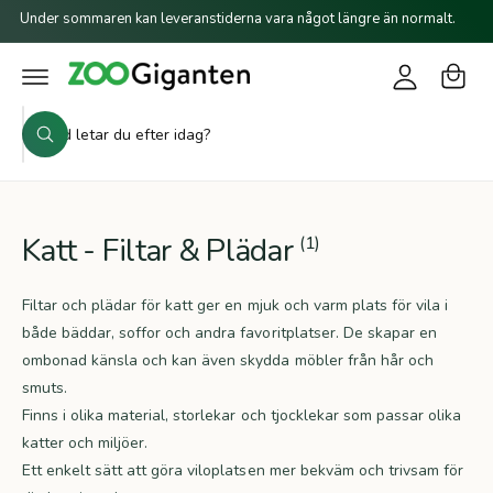
a
o
il
Under sommaren kan leveranstiderna vara något längre än normalt.
r
l
g
i
u
g
n
k
n
a
e
S
o
i
h
S
ö
r
å
ö
n
l
k
k
g
l
i
v
Katt - Filtar & Plädar
(1)
å
r
Filtar och plädar för katt ger en mjuk och varm plats för vila i
b
både bäddar, soffor och andra favoritplatser. De skapar en
u
ombonad känsla och kan även skydda möbler från hår och
t
smuts.
i
Finns i olika material, storlekar och tjocklekar som passar olika
katter och miljöer.
k
Ett enkelt sätt att göra viloplatsen mer bekväm och trivsam för