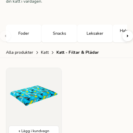
din katt i vardagen.
Halsba
Foder
Snacks
Leksaker
sel
Alla produkter
Katt
Katt - Filtar & Plädar
+ Lägg i kundvagn