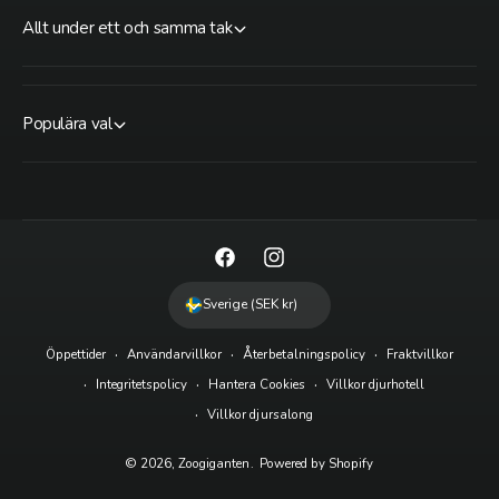
Allt under ett och samma tak
Populära val
F
I
a
n
Sverige (SEK kr)
c
s
Öppettider
Användarvillkor
Återbetalningspolicy
Fraktvillkor
e
t
Integritetspolicy
Hantera Cookies
Villkor djurhotell
b
a
Villkor djursalong
o
g
o
r
© 2026,
Zoogiganten
.
Powered by Shopify
k
a