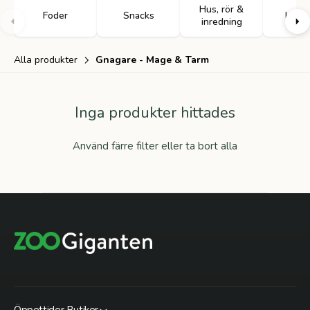
Hus, rör &
Foder
Snacks
Leksa
inredning
Alla produkter
Gnagare - Mage & Tarm
Inga produkter hittades
Använd färre filter eller
ta bort alla
Öppettider Butiker