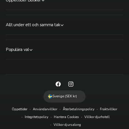
Allt under ett och samma tak
Populära val
F
I
a
n
Sverige (SEK kr)
c
s
Öppettider
Användarvillkor
Återbetalningspolicy
Fraktvillkor
e
t
Integritetspolicy
Hantera Cookies
Villkor djurhotell
b
a
Villkor djursalong
o
g