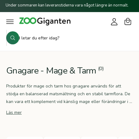
a
o
il
Under sommaren kan leveranstiderna vara något längre än normalt.
r
l
g
i
u
g
n
k
n
a
e
S
o
i
h
S
ö
r
å
ö
n
l
k
k
g
l
i
v
Gnagare - Mage & Tarm
(0)
å
r
Produkter för mage och tarm hos gnagare används för att
b
stödja en balanserad matsmältning och en stabil tarmflora. De
u
kan vara ett komplement vid känslig mage eller förändringar i ...
t
Läs mer
i
k