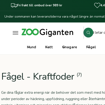
il
Fri frakt till ombud över 989 kr
4.4
l
i
Under sommaren kan leveranstiderna vara något längre än normalt
n
n
e
h
S
å
S
ö
l
ö
k
l
k
Hund
Katt
Gnagare
Fågel
i
v
å
r
Fågel - Kraftfoder
(7)
b
u
t
Ge dina fåglar extra energi när de behöver det som mest med hög
i
under perioder av häckning, uppfödning, ruggning eller återhämtni
k