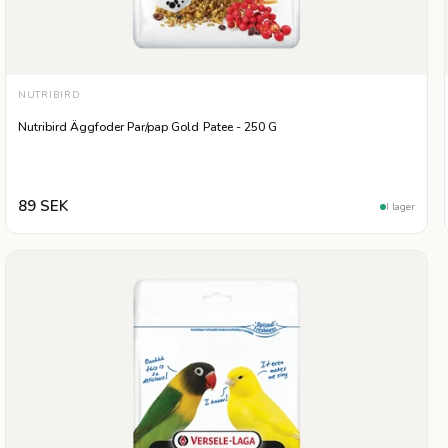
NUTRIBIRD
Nutribird Äggfoder Par/pap Gold Patee - 250 G
89 SEK
I lager