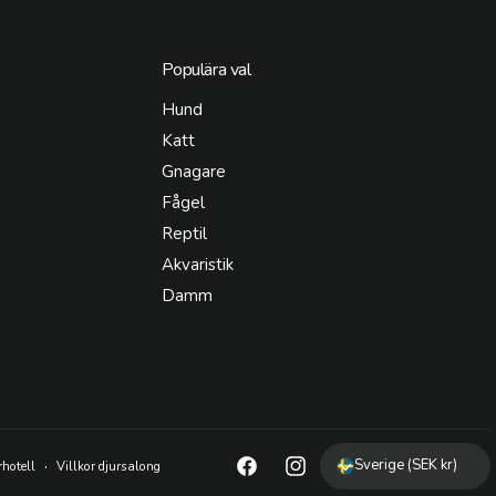
Populära val
Hund
Katt
Gnagare
Fågel
Reptil
Akvaristik
Damm
Sverige (SEK kr)
rhotell
Villkor djursalong
F
I