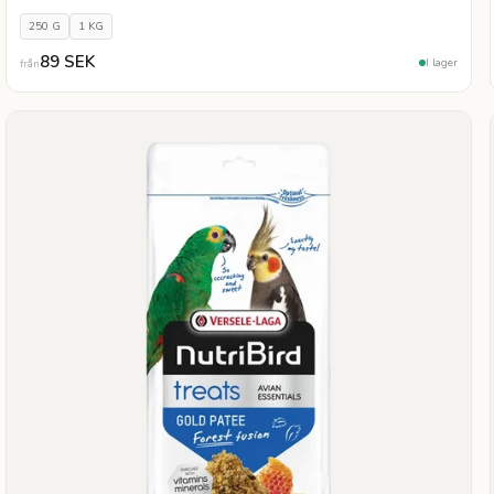
250 G
1 KG
89 SEK
I lager
från