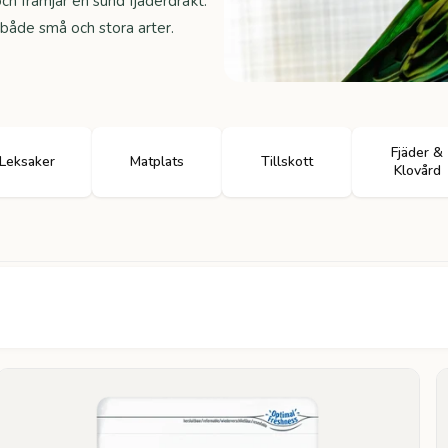
ch främjar en sund fjäderdräkt.
 både små och stora arter.
Fjäder &
Leksaker
Matplats
Tillskott
Klovård