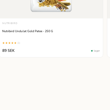
NUTRIBIRD
Nutribird Undulat Gold Patee - 250 G
★★★★★
(1)
89 SEK
I lager