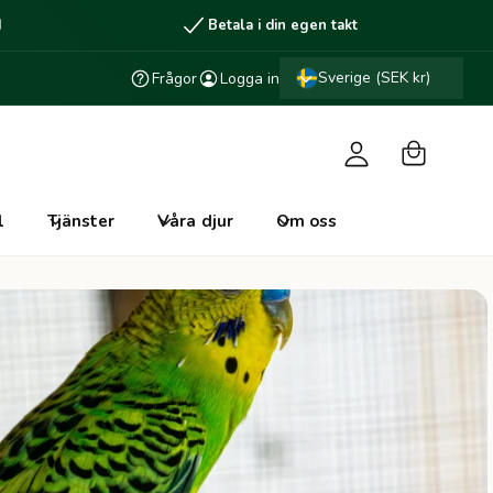
d
Betala i din egen takt
V
L
a
Sverige (SEK kr)
Frågor
Logga in
o
r
g
u
g
k
a
o
i
l
Tjänster
Våra djur
Om oss
r
n
g