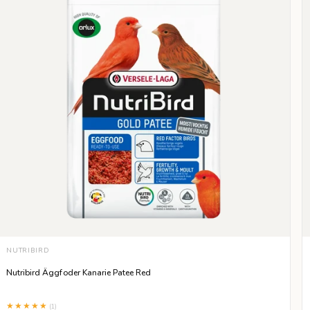
VÄLJ STORLEK
NUTRIBIRD
250 G
1 KG
Nutribird Äggfoder Kanarie Patee Red
★★★★★
(1)