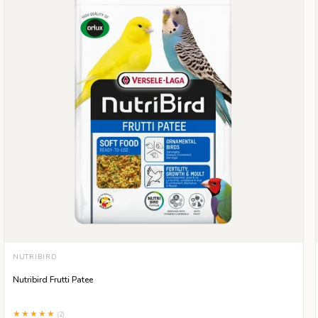
VÄLJ STORLEK
NUTRIBIRD
250 G
1 KG
Nutribird Frutti Patee
★★★★★
(2)