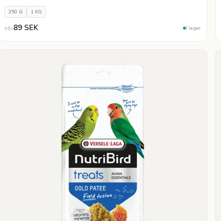
250 G
1 KG
89 SEK
I lager
från