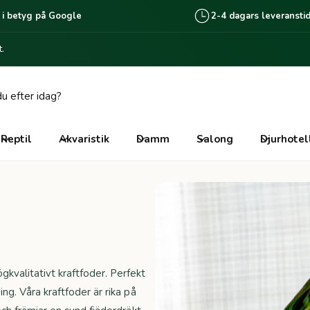
 i betyg på Google
2-4 dagars leveransti
.
Reptil
Akvaristik
Damm
Salong
Djurhotel
kvalitativt kraftfoder. Perfekt
ng. Våra kraftfoder är rika på