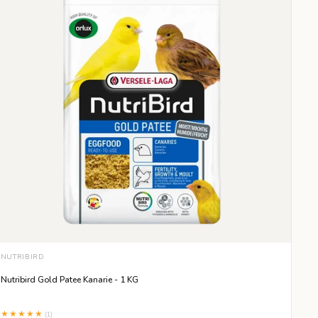
e
f
t
e
r
:
NUTRIBIRD
Nutribird Gold Patee Kanarie - 1 KG
★★★★★
(1)