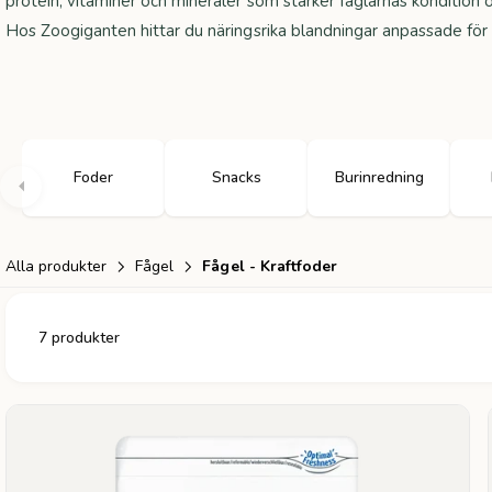
protein, vitaminer och mineraler som stärker fåglarnas kondition o
Hos Zoogiganten hittar du näringsrika blandningar anpassade för
Foder
Snacks
Burinredning
Alla produkter
Fågel
Fågel - Kraftfoder
7 produkter