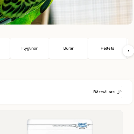
Flyglinor
Burar
Pellets
Bästsäljare
S
o
r
t
e
r
a