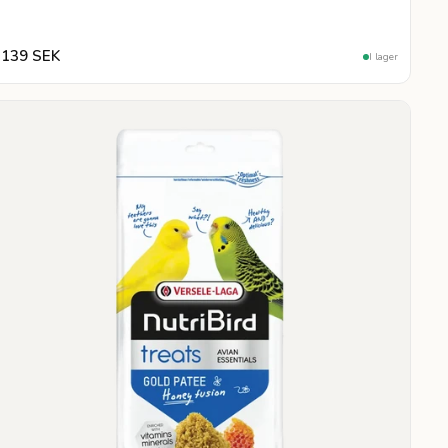
139 SEK
I lager