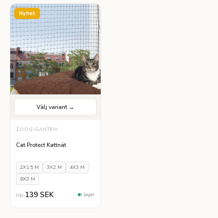
Nyhet
Välj variant →
ZOOGIGANTEN
Cat Protect Kattnät
2X1.5 M
3X2 M
4X3 M
6X3 M
139 SEK
I lager
från