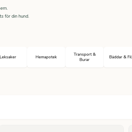
hem.
s för din hund.
Transport &
Leksaker
Hemapotek
Bäddar & Fil
Burar