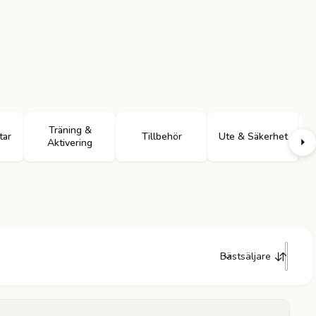
Träning &
tar
Tillbehör
Ute & Säkerhet
Aktivering
Bästsäljare
S
o
r
t