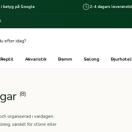
 i betyg på Google
2-4 dagars leveransti
.
Reptil
Akvaristik
Damm
Salong
Djurhotel
ngar
(8)
och organiserad i vardagen.
ng, särskilt för större eller