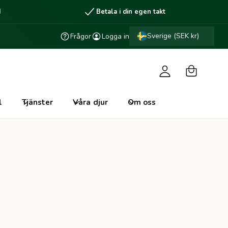
d
Betala i din egen takt
V
L
a
Sverige (SEK kr)
Frågor
Logga in
o
r
g
u
g
k
a
o
i
l
Tjänster
Våra djur
Om oss
r
n
g