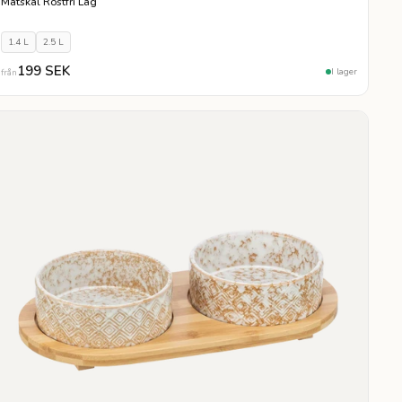
Matskål Rostfri Låg
1.4 L
2.5 L
199 SEK
I lager
från