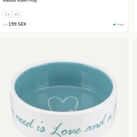
Matskål Rostfri Hög
2 L
4 L
199 SEK
I lager
från