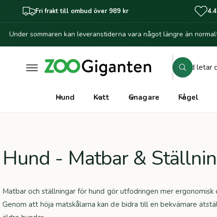
il
Fri frakt till ombud över 989 kr
4.4
l
i
Under sommaren kan leveranstiderna vara något längre än normalt
n
n
e
h
S
å
S
ö
l
ö
k
l
k
Hund
Katt
Gnagare
Fågel
i
v
å
r
Hund - Matbar & Ställni
b
u
t
Matbar och ställningar för hund gör utfodringen mer ergonomisk 
i
Genom att höja matskålarna kan de bidra till en bekvämare ätställni
k