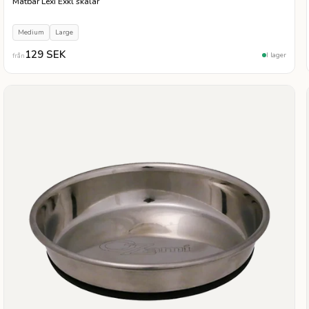
Matbar Lexi Exkl skålar
Medium
Large
129 SEK
I lager
från