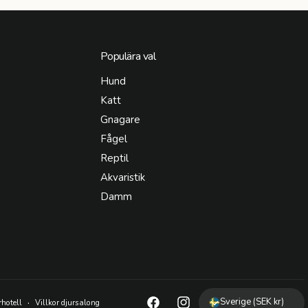
Populära val
Hund
Katt
Gnagare
Fågel
Reptil
Akvaristik
Damm
Sverige (SEK kr)
rhotell
Villkor djursalong