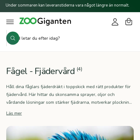
a
o
il
Under sommaren kan leveranstiderna vara något längre än normalt.
r
l
g
i
u
g
n
k
n
a
e
S
o
i
h
S
ö
r
å
ö
n
l
k
k
g
l
i
v
Fågel - Fjädervård
(4)
å
r
Håll dina fåglars fjäderdräkt i toppskick med rätt produkter för
b
fjädervård. Här hittar du skonsamma sprayer, oljor och
u
vårdande lösningar som stärker fjädrarna, motverkar plocknin...
t
Läs mer
i
k