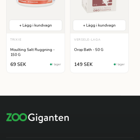
+ Lägg i kundvagn
+ Lägg i kundvagn
TRIXIE
VERSELE-LAGA
Moulting Salt Ruggning -
Orop Bath - 50 G
150 G
69 SEK
149 SEK
I lager
I lager