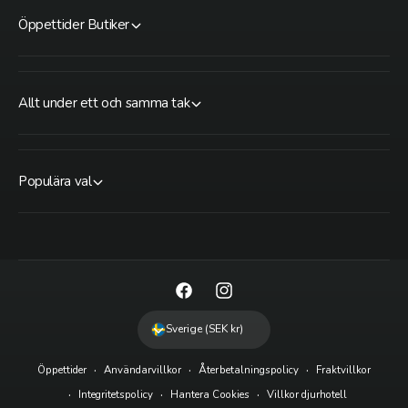
Öppettider Butiker
Allt under ett och samma tak
Populära val
F
I
a
n
Sverige (SEK kr)
c
s
Öppettider
Användarvillkor
Återbetalningspolicy
Fraktvillkor
e
t
Integritetspolicy
Hantera Cookies
Villkor djurhotell
b
a