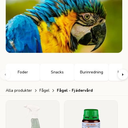
Foder
Snacks
Burinredning
Leksa
Alla produkter
Fågel
Fågel - Fjädervård