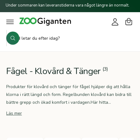
a
o
il
Under sommaren kan leveranstiderna vara något längre än normalt.
r
l
g
i
u
g
n
k
n
a
e
S
o
i
h
S
ö
r
å
ö
n
l
k
k
g
l
i
v
Fågel - Klovård & Tänger
(3)
å
r
Produkter för klovård och tänger för fågel hjälper dig att hålla
b
klorna i rätt längd och form. Regelbunden klovård kan bidra till
u
bättre grepp och ökad komfort i vardagen.Här hitta...
t
Läs mer
i
k