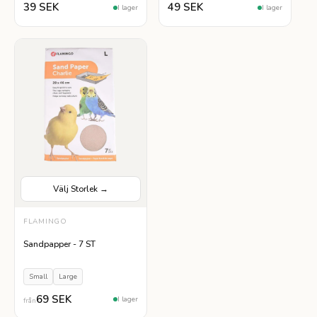
39 SEK
49 SEK
I lager
I lager
Välj Storlek →
VÄLJ STORLEK
FLAMINGO
Small
Large
Sandpapper - 7 ST
Small
Large
69 SEK
I lager
från