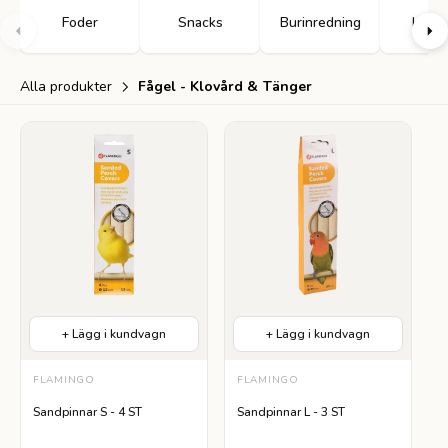
Foder
Snacks
Burinredning
Leksa
Alla produkter
Fågel - Klovård & Tänger
+ Lägg i kundvagn
+ Lägg i kundvagn
FLAMINGO
FLAMINGO
Sandpinnar S - 4 ST
Sandpinnar L - 3 ST