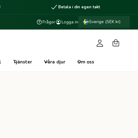
d
Betala i din egen takt
V
L
a
Sverige (SEK kr)
Frågor
Logga in
o
r
g
u
g
k
a
o
i
l
Tjänster
Våra djur
Om oss
r
n
g