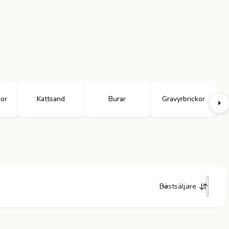
nor
Kattsand
Burar
Gravyrbrickor
Bästsäljare
S
o
r
t