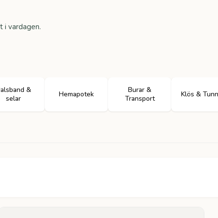
t i vardagen.
alsband &
Burar &
Hemapotek
Klös & Tun
selar
Transport