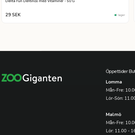
Denta Fun Dentinos med Vitaminer - 50 G
29 SEK
I lager
Öppettider But
Lomma
Mån-Fre: 10.0
Lör-Sön: 11.0
Malmö
Mån-Fre: 10.0
Lör: 11.00 - 1