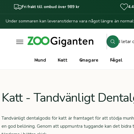
il
Fri frakt till ombud över 989 kr
4.4
l
i
Under sommaren kan leveranstiderna vara något längre än normalt
n
n
e
h
S
å
S
ö
l
ö
k
l
k
Hund
Katt
Gnagare
Fågel
i
v
å
r
Katt - Tandvänligt Denta
b
u
t
Tandvänligt dentalgodis för katt är framtaget för att stödja mun
i
en god belöning. Genom att uppmuntra tuggande kan det bidra til
k