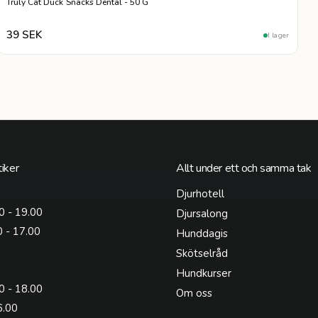
Truly Cat Duck Snacks Dental - 50 G
39 SEK
I lager
iker
Allt under ett och samma tak
Djurhotell
0 - 19.00
Djursalong
0 - 17.00
Hunddagis
Skötselråd
Hundkurser
0 - 18.00
Om oss
6.00