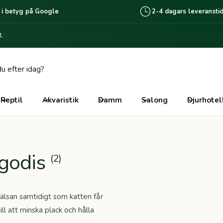
 i betyg på Google
2-4 dagars leveransti
.
Reptil
Akvaristik
Damm
Salong
Djurhotel
lgodis
(2)
hälsan samtidigt som katten får
l att minska plack och hålla