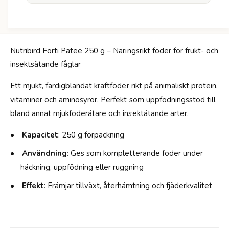
r
i
N
b
u
i
t
r
r
d
Nutribird Forti Patee 250 g – Näringsrikt foder för frukt- och
i
F
insektsätande fåglar
b
o
i
r
Ett mjukt, färdigblandat kraftfoder rikt på animaliskt protein,
r
t
d
vitaminer och aminosyror. Perfekt som uppfödningsstöd till
i
F
bland annat mjukfoderätare och insektätande arter.
P
o
a
r
Kapacitet
: 250 g förpackning
t
t
e
i
Användning
: Ges som kompletterande foder under
e
P
häckning, uppfödning eller ruggning
-
a
2
t
Effekt
: Främjar tillväxt, återhämtning och fjäderkvalitet
5
e
0
e
G
-
2