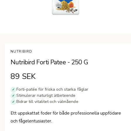
n
Ö
p
p
n
NUTRIBIRD
a
m
Nutribird Forti Patee - 250 G
e
d
i
O
89 SEK
e
t
1
r
i
Forti-patée för friska och starka fåglar
✓
m
Stimulerar naturligt ätbeteende
✓
d
o
Bidrar till vitalitet och välmående
d
✓
a
i
l
Ett uppskattat foder för både professionella uppfödare
f
n
ö
och fågelentusiaster.
n
s