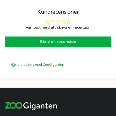
5
0
Kundrecensioner
G
Var först med att skriva en recension
Skriv en recension
Handla säkert med ZooGiganten