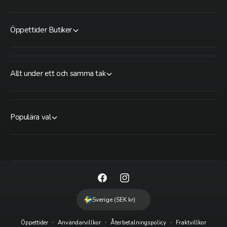
Öppettider Butiker
Allt under ett och samma tak
Populära val
F
I
a
n
Sverige (SEK kr)
c
s
Öppettider
Användarvillkor
Återbetalningspolicy
Fraktvillkor
e
t