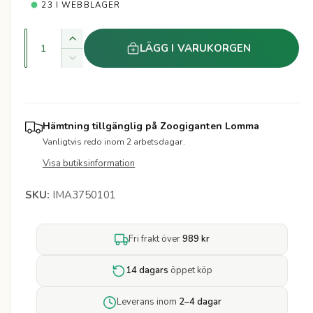
a
t
23 I WEBBLAGER
e
r
r
K
Ö
LÄGG I VARUKORGEN
i
v
k
M
a
a
i
e
k
n
n
v
s
p
t
a
k
Hämtning tillgänglig på
Zoogiganten Lomma
i
n
r
a
Vanligtvis redo inom 2 arbetsdagar.
t
t
k
i
i
Visa butiksinformation
v
e
t
a
t
s
e
IMA3750101
n
t
t
f
i
ö
Fri frakt över
989 kr
t
r
e
N
t
14 dagars
öppet köp
u
f
t
ö
Leverans inom
2–4 dagar
r