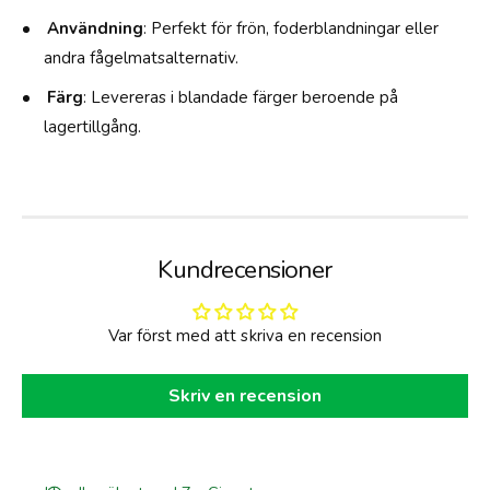
g
Användning
: Perfekt för frön, foderblandningar eller
l
andra fågelmatsalternativ.
a
r
Färg
: Levereras i blandade färger beroende på
lagertillgång.
Kundrecensioner
Var först med att skriva en recension
Skriv en recension