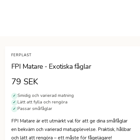
n
Ö
p
p
n
FERPLAST
a
m
FPI Matare - Exotiska fåglar
e
d
i
O
79 SEK
e
t
1
r
i
Smidig och varierad matning
✓
m
Lätt att fylla och rengöra
✓
d
o
Passar småfåglar
d
✓
a
i
l
FPI Matare är ett utmärkt val för att ge dina småfåglar
f
n
ö
en bekväm och varierad matupplevelse. Praktisk, hållbar
n
s
och lätt att rengöra – ett måste för fågelägare!