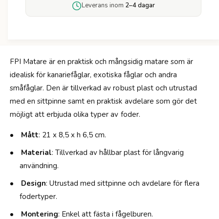
ö
Leverans inom
2–4 dagar
M
r
a
F
t
P
a
I
r
M
e
FPI Matare är en praktisk och mångsidig matare som är
a
-
idealisk för kanariefåglar, exotiska fåglar och andra
t
E
a
småfåglar. Den är tillverkad av robust plast och utrustad
x
r
med en sittpinne samt en praktisk avdelare som gör det
o
e
t
möjligt att erbjuda olika typer av foder.
-
i
E
s
Mått
: 21 x 8,5 x h 6,5 cm.
x
k
o
Material
: Tillverkad av hållbar plast för långvarig
a
t
f
användning.
i
å
s
Design
: Utrustad med sittpinne och avdelare för flera
g
k
l
fodertyper.
a
a
f
Montering
: Enkel att fästa i fågelburen.
r
å