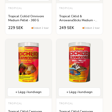
TROPICAL
TROPICAL
Tropical Cicklid Omnivore
Tropical Ciklid &
Medium Pellet - 360 G
ArrowanaSticks Medium -
360 G
229 SEK
249 SEK
Endast 2 kvar
Endast 2 kvar
+ Lägg i kundvagn
+ Lägg i kundvagn
Hög Proteinhalt
Lättsmält
Hög Proteinhalt
Lättsmält
TROPICAL
TROPICAL
Tropical Ciklid Carnivore
Tropical Ciklid Carnivore