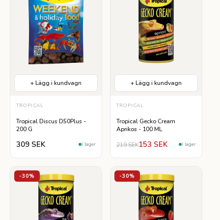
+ Lägg i kundvagn
+ Lägg i kundvagn
TROPICAL
TROPICAL
Tropical Discus D50Plus -
Tropical Gecko Cream
200 G
Aprikos - 100 ML
309 SEK
153 SEK
219 SEK
I lager
I lager
-30%
-30%