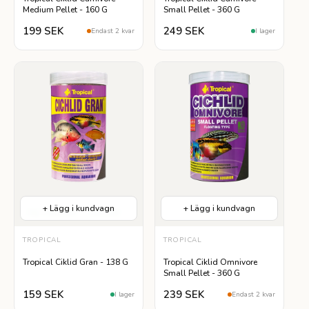
Medium Pellet - 160 G
Small Pellet - 360 G
199 SEK
249 SEK
Endast 2 kvar
I lager
+ Lägg i kundvagn
+ Lägg i kundvagn
Hög Proteinhalt
Lättsmält
TROPICAL
TROPICAL
Tropical Ciklid Gran - 138 G
Tropical Ciklid Omnivore
Small Pellet - 360 G
159 SEK
239 SEK
I lager
Endast 2 kvar