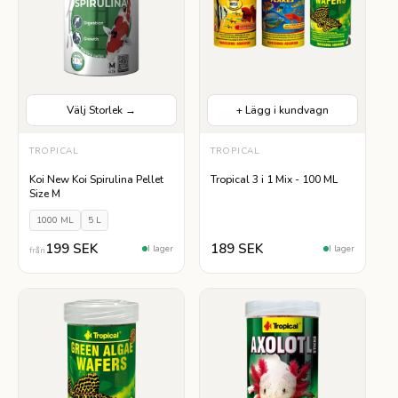
Välj Storlek →
+ Lägg i kundvagn
Helfoder
Lättsmält
VÄLJ STORLEK
TROPICAL
TROPICAL
1000 ML
5 L
Koi New Koi Spirulina Pellet
Tropical 3 i 1 Mix - 100 ML
Size M
1000 ML
5 L
199 SEK
189 SEK
I lager
I lager
från