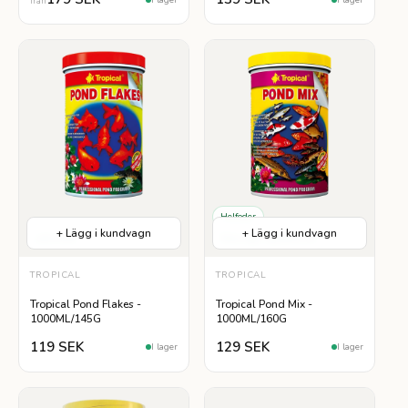
från
Helfoder
+ Lägg i kundvagn
+ Lägg i kundvagn
Lättsmält
Naturliga Ingredienser
TROPICAL
TROPICAL
Tropical Pond Flakes -
Tropical Pond Mix -
1000ML/145G
1000ML/160G
119 SEK
129 SEK
I lager
I lager