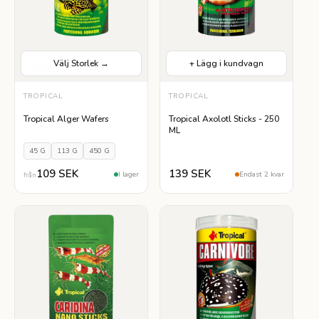
Välj Storlek →
+ Lägg i kundvagn
Helfoder
VÄLJ STORLEK
TROPICAL
TROPICAL
45 G
113 G
450 G
Tropical Alger Wafers
Tropical Axolotl Sticks - 250
ML
45 G
113 G
450 G
109 SEK
139 SEK
I lager
Endast 2 kvar
från