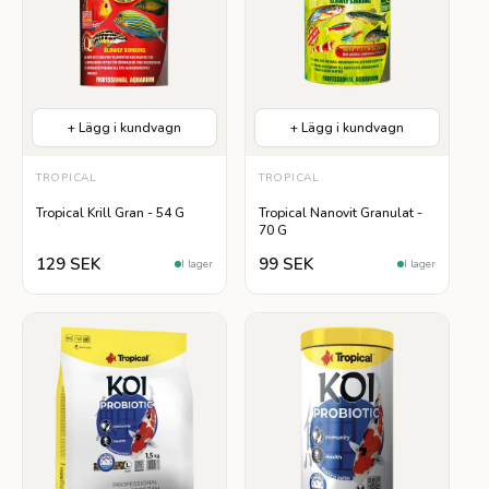
+ Lägg i kundvagn
+ Lägg i kundvagn
Proteinrikt
Lättsmält
TROPICAL
TROPICAL
Tropical Krill Gran - 54 G
Tropical Nanovit Granulat -
70 G
129 SEK
99 SEK
I lager
I lager