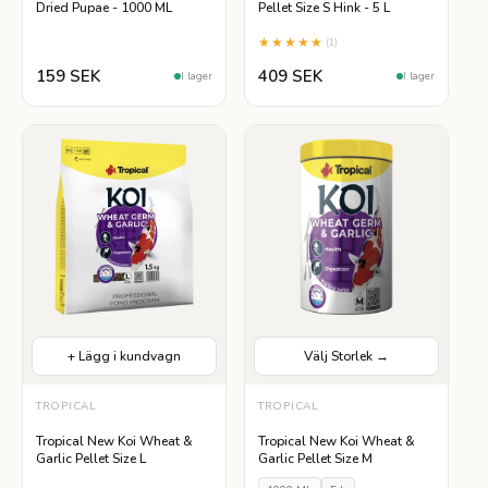
Dried Pupae - 1000 ML
Pellet Size S Hink - 5 L
★★★★★
(1)
159 SEK
409 SEK
I lager
I lager
+ Lägg i kundvagn
Välj Storlek →
TROPICAL
VÄLJ STORLEK
TROPICAL
1000 ML
5 L
Tropical New Koi Wheat &
Tropical New Koi Wheat &
Garlic Pellet Size L
Garlic Pellet Size M