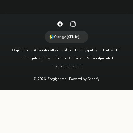
F
I
a
n
Sverige (SEK kr)
c
s
Öppettider
Användarvillkor
Återbetalningspolicy
Fraktvillkor
e
t
Integritetspolicy
Hantera Cookies
Villkor djurhotell
b
a
Villkor djursalong
o
g
o
r
© 2026,
Zoogiganten
.
Powered by Shopify
k
a
m