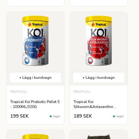
+ Lägg i kundvagn
+ Lägg i kundvagn
Helfoder
Lättsmälta
TROPICAL
TROPICAL
Tropical Koi Probiotic Pellet S
Tropical Koi
- 1000ML/320G
Silkworm&Astaxanthin
Pellet S - 1000ML
199 SEK
189 SEK
I lager
I lager