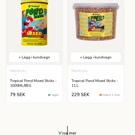
+ Lägg i kundvagn
+ Lägg i kundvagn
Lättsmält
Helfoder
TROPICAL
TROPICAL
Tropical Pond Mixed Sticks -
Tropical Pond Mixed Sticks -
1000ML/85G
11 L
79 SEK
229 SEK
I lager
Endast 2 kvar
Visa mer