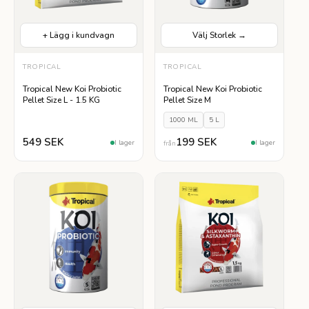
+ Lägg i kundvagn
Välj Storlek →
TROPICAL
VÄLJ STORLEK
TROPICAL
1000 ML
5 L
Tropical New Koi Probiotic
Tropical New Koi Probiotic
Pellet Size L - 1.5 KG
Pellet Size M
1000 ML
5 L
549 SEK
199 SEK
I lager
I lager
från