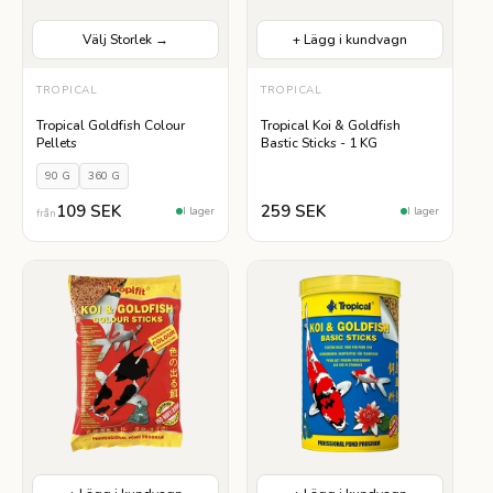
Välj Storlek →
+ Lägg i kundvagn
VÄLJ STORLEK
TROPICAL
TROPICAL
90 G
360 G
Tropical Goldfish Colour
Tropical Koi & Goldfish
Pellets
Bastic Sticks - 1 KG
90 G
360 G
109 SEK
259 SEK
I lager
I lager
från