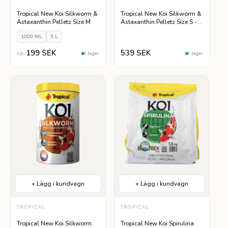
1000 ML
5 L
Tropical New Koi Silkworm &
Tropical New Koi Silkworm &
Astaxanthin Pellets Size M
Astaxanthin Pellets Size S - 5
L
1000 ML
5 L
199 SEK
539 SEK
I lager
I lager
från
+ Lägg i kundvagn
+ Lägg i kundvagn
TROPICAL
TROPICAL
Tropical New Koi Silkworm
Tropical New Koi Spirulina