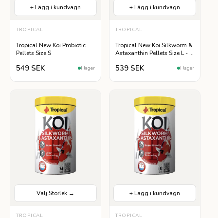
+ Lägg i kundvagn
+ Lägg i kundvagn
TROPICAL
TROPICAL
Tropical New Koi Probiotic
Tropical New Koi Silkworm &
Pellets Size S
Astaxanthin Pellets Size L - 5
L
549 SEK
539 SEK
I lager
I lager
Välj Storlek →
+ Lägg i kundvagn
VÄLJ STORLEK
TROPICAL
TROPICAL