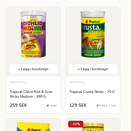
+ Lägg i kundvagn
+ Lägg i kundvagn
Lättsmält
TROPICAL
TROPICAL
Tropical Ciklid Röd & Grön
Tropical Crusta Sticks - 70 G
Sticks Medium - 360 G
259 SEK
129 SEK
I lager
Endast 2 kvar
-30%