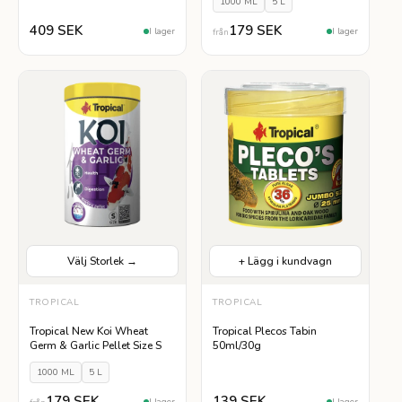
1000 ML
5 L
409 SEK
179 SEK
I lager
I lager
från
Välj Storlek →
+ Lägg i kundvagn
VÄLJ STORLEK
TROPICAL
TROPICAL
1000 ML
5 L
Tropical New Koi Wheat
Tropical Plecos Tabin
Germ & Garlic Pellet Size S
50ml/30g
1000 ML
5 L
179 SEK
139 SEK
I lager
I lager