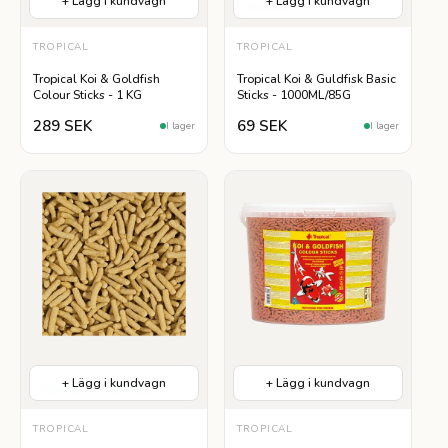
+ Lägg i kundvagn
+ Lägg i kundvagn
Lättsmält
TROPICAL
TROPICAL
Tropical Koi & Goldfish
Tropical Koi & Guldfisk Basic
Colour Sticks - 1 KG
Sticks - 1000ML/85G
289 SEK
69 SEK
I lager
I lager
+ Lägg i kundvagn
+ Lägg i kundvagn
Lättsmält
Lättsmälta
TROPICAL
TROPICAL