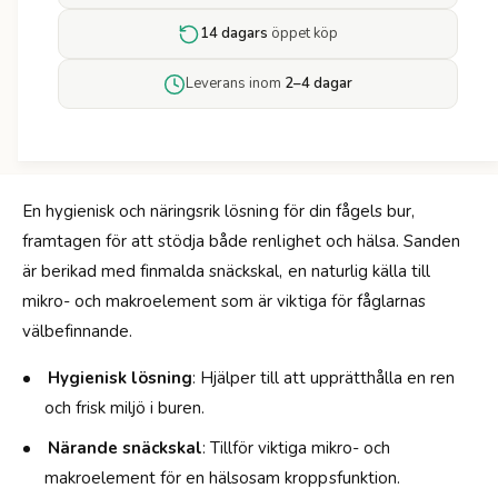
r
e
V
t
14 dagars
öppet köp
i
f
t
ö
Leverans inom
2–4 dagar
a
r
p
V
o
i
l
t
F
a
å
En hygienisk och näringsrik lösning för din fågels bur,
p
g
framtagen för att stödja både renlighet och hälsa. Sanden
o
e
l
är berikad med finmalda snäckskal, en naturlig källa till
l
F
mikro- och makroelement som är viktiga för fåglarnas
s
å
a
välbefinnande.
g
n
e
d
Hygienisk lösning
: Hjälper till att upprätthålla en ren
l
S
s
och frisk miljö i buren.
n
a
ä
Närande snäckskal
: Tillför viktiga mikro- och
n
c
d
makroelement för en hälsosam kroppsfunktion.
k