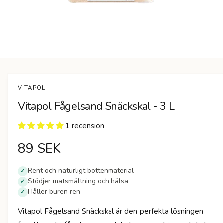
n
Ö
p
p
n
VITAPOL
a
m
Vitapol Fågelsand Snäckskal - 3 L
e
d
i
1 recension
e
t
1
O
89 SEK
i
m
r
o
Rent och naturligt bottenmaterial
✓
d
Stödjer matsmältning och hälsa
a
✓
d
l
Håller buren ren
✓
f
i
ö
Vitapol Fågelsand Snäckskal är den perfekta lösningen
n
s