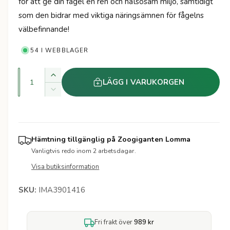
n
för att ge din fågel en ren och hälsosam miljö, samtidigt
t
e
som den bidrar med viktiga näringsämnen för fågelns
r
a
välbefinnande!
r
54 I WEBBLAGER
i
K
e
Ö
LÄGG I VARUKORGEN
v
k
M
p
a
a
i
k
n
n
r
v
s
t
a
k
i
Hämtning tillgänglig på
Zoogiganten Lomma
i
n
a
Vanligtvis redo inom 2 arbetsdagar.
t
t
k
s
i
Visa butiksinformation
v
e
t
a
t
e
IMA3901416
n
t
t
f
i
ö
Fri frakt över
989 kr
t