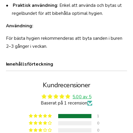
S
s
Praktisk användning
: Enkel att använda och bytas ut
n
k
ä
regelbundet för att bibehålla optimal hygien.
a
c
l
k
Användning:
-
s
3
k
För bästa hygien rekommenderas att byta sanden i buren
L
a
2–3 gånger i veckan.
l
-
3
Innehållsförteckning
L
Kundrecensioner
5.00 av 5
Baserat på 1 recension
1
0
0