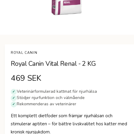
n
Ö
p
p
n
ROYAL CANIN
a
m
Royal Canin Vital Renal - 2 KG
e
d
i
O
469 SEK
e
t
1
r
i
Veterinärformulerad kattmat för njurhälsa
✓
m
Stödjer njurfunktion och välmående
✓
d
o
Rekommenderas av veterinärer
d
✓
a
i
l
Ett komplett dietfoder som främjar njurhälsan och
f
n
ö
stimulerar aptiten – för bättre livskvalitet hos katter med
n
s
kronisk njursjukdom.