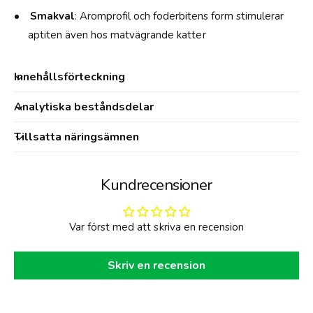
-
Smakval
: Aromprofil och foderbitens form stimulerar
2
aptiten även hos matvägrande katter
K
G
Innehållsförteckning
Analytiska beståndsdelar
Tillsatta näringsämnen
Kundrecensioner
Var först med att skriva en recension
Skriv en recension