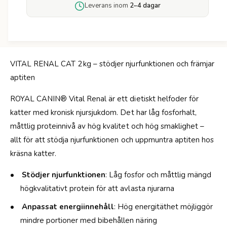
ö
Leverans inom
2–4 dagar
a
r
l
R
C
o
a
y
n
a
i
VITAL RENAL CAT 2 kg – stödjer njurfunktionen och främjar
l
n
aptiten
C
V
a
i
ROYAL CANIN® Vital Renal är ett dietiskt helfoder för
n
t
i
katter med kronisk njursjukdom. Det har låg fosforhalt,
a
n
måttlig proteinnivå av hög kvalitet och hög smaklighet –
l
V
R
allt för att stödja njurfunktionen och uppmuntra aptiten hos
i
e
t
kräsna katter.
n
a
a
l
Stödjer njurfunktionen
: Låg fosfor och måttlig mängd
l
R
högkvalitativt protein för att avlasta njurarna
-
e
2
n
Anpassat energiinnehåll
: Hög energitäthet möjliggör
K
a
mindre portioner med bibehållen näring
G
l