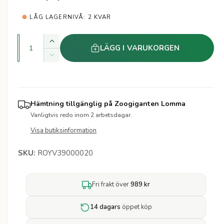
a
t
e
LÅG LAGERNIVÅ: 2 KVAR
r
r
i
K
Ö
LÄGG I VARUKORGEN
v
k
e
M
a
a
i
k
p
n
n
v
s
t
r
a
k
Hämtning tillgänglig på
Zoogiganten Lomma
i
n
a
Vanligtvis redo inom 2 arbetsdagar.
i
t
t
k
i
Visa butiksinformation
v
e
s
t
a
t
e
ROYV39000020
n
t
t
f
i
ö
Fri frakt över
989 kr
t
r
e
R
t
14 dagars
öppet köp
o
f
y