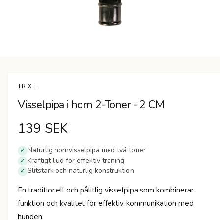
n
Ö
p
p
n
TRIXIE
a
m
Visselpipa i horn 2-Toner - 2 CM
e
d
i
O
139 SEK
e
t
1
r
i
Naturlig hornvisselpipa med två toner
✓
m
Kraftigt ljud för effektiv träning
✓
d
o
Slitstark och naturlig konstruktion
d
✓
a
i
l
En traditionell och pålitlig visselpipa som kombinerar
f
n
ö
funktion och kvalitet för effektiv kommunikation med
n
s
hunden.