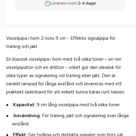
ö
Leverans inom
2–4 dagar
s
r
e
V
l
i
p
s
i
s
p
Visselpipa i horn 2‑tons 9 cm – Effektiv signalpipa för
e
a
träning och jakt
l
i
p
h
En klassisk visselpipa i horn med två olika toner – en ren
i
o
p
visselpipaton och en drillton – vilket gör den idealisk för
r
a
olika typer av signalering vid träning eller jakt. Den är
n
i
2
särskilt lämpad för långa avstånd och levereras med ett
h
-
o
praktiskt läderband för att enkelt kunna bäras runt halsen.
T
r
o
n
Kapacitet
: 9 cm lång visselpipa med två olika toner
n
2
e
Användning
: För träning, jakt och signalering över långa
-
r
T
avstånd
-
o
2
Effekt
: Ger tydliga och distinkta signaler som hörs väl
n