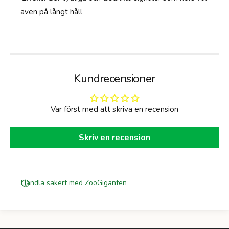
C
e
även på långt håll
M
r
-
2
C
M
Kundrecensioner
Var först med att skriva en recension
Skriv en recension
Handla säkert med ZooGiganten