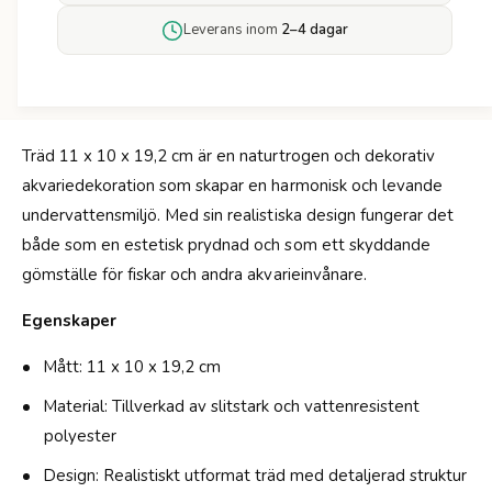
f
ä
ö
Leverans inom
2–4 dagar
d
r
A
T
k
r
v
ä
a
d
r
Träd 11 x 10 x 19,2 cm är en naturtrogen och dekorativ
A
i
akvariedekoration som skapar en harmonisk och levande
k
u
v
undervattensmiljö. Med sin realistiska design fungerar det
m
a
både som en estetisk prydnad och som ett skyddande
-
r
1
gömställe för fiskar och andra akvarieinvånare.
i
1
u
X
Egenskaper
m
1
-
0
Mått: 11 x 10 x 19,2 cm
1
X
1
Material: Tillverkad av slitstark och vattenresistent
1
X
9
polyester
1
C
0
Design: Realistiskt utformat träd med detaljerad struktur
M
X