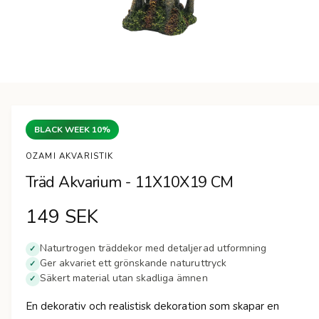
n
Ö
p
p
n
BLACK WEEK 10%
a
m
e
OZAMI AKVARISTIK
d
i
Träd Akvarium - 11X10X19 CM
e
t
1
O
149 SEK
i
m
o
r
Naturtrogen träddekor med detaljerad utformning
d
✓
a
Ger akvariet ett grönskande naturuttryck
✓
d
l
Säkert material utan skadliga ämnen
✓
f
ö
i
n
En dekorativ och realistisk dekoration som skapar en
s