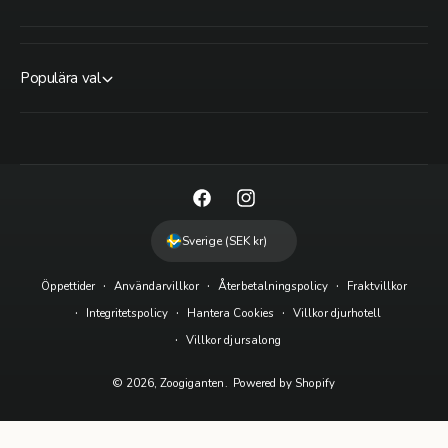
Populära val
F
I
a
n
Sverige (SEK kr)
c
s
Öppettider
Användarvillkor
Återbetalningspolicy
Fraktvillkor
e
t
Integritetspolicy
Hantera Cookies
Villkor djurhotell
b
a
Villkor djursalong
o
g
o
r
© 2026,
Zoogiganten
.
Powered by Shopify
k
a
m