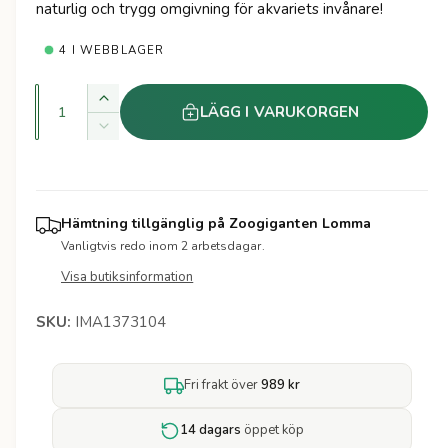
n
t
naturlig och trygg omgivning för akvariets invånare!
e
r
a
4 I WEBBLAGER
r
K
Ö
LÄGG I VARUKORGEN
i
v
k
M
a
a
i
e
k
n
n
v
s
p
t
a
k
Hämtning tillgänglig på
Zoogiganten Lomma
i
n
r
a
Vanligtvis redo inom 2 arbetsdagar.
t
t
k
i
i
Visa butiksinformation
v
e
t
a
t
s
e
IMA1373104
n
t
t
f
i
ö
Fri frakt över
989 kr
t
r
e
T
t
14 dagars
öppet köp
r