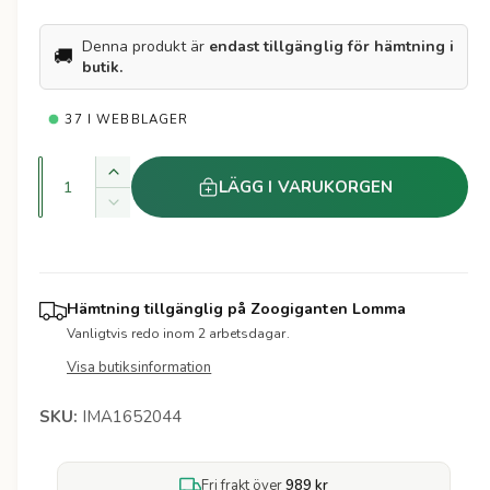
a
t
e
r
r
Denna produkt är
endast tillgänglig för hämtning i
🚚
butik.
i
37 I WEBBLAGER
e
K
p
Ö
LÄGG I VARUKORGEN
v
k
M
r
a
a
i
k
i
n
n
v
s
t
a
s
k
Hämtning tillgänglig på
Zoogiganten Lomma
i
n
a
Vanligtvis redo inom 2 arbetsdagar.
t
t
k
i
Visa butiksinformation
v
e
t
a
t
e
IMA1652044
n
t
t
f
i
ö
Fri frakt över
989 kr
t