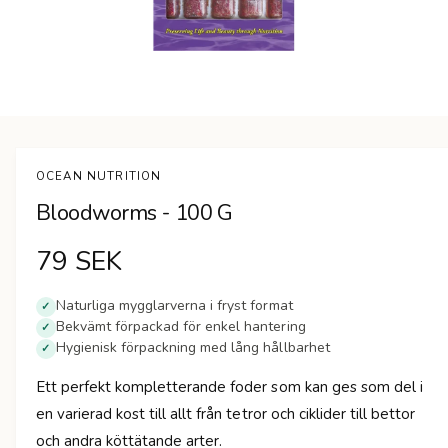
n
Ö
p
p
n
OCEAN NUTRITION
a
m
Bloodworms - 100 G
e
d
i
O
79 SEK
e
t
1
r
i
Naturliga mygglarverna i fryst format
✓
m
Bekvämt förpackad för enkel hantering
✓
d
o
Hygienisk förpackning med lång hållbarhet
d
✓
a
i
l
Ett perfekt kompletterande foder som kan ges som del i
f
n
ö
en varierad kost till allt från tetror och ciklider till bettor
n
s
och andra köttätande arter.