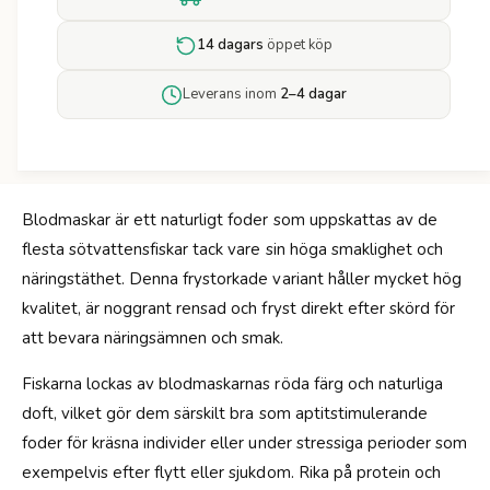
r
e
B
t
14 dagars
öppet köp
l
f
o
ö
Leverans inom
2–4 dagar
o
r
d
B
w
l
o
o
r
o
m
Blodmaskar är ett naturligt foder som uppskattas av de
d
s
flesta sötvattensfiskar tack vare sin höga smaklighet och
w
-
o
näringstäthet. Denna frystorkade variant håller mycket hög
1
r
kvalitet, är noggrant rensad och fryst direkt efter skörd för
0
m
0
att bevara näringsämnen och smak.
s
G
-
Fiskarna lockas av blodmaskarnas röda färg och naturliga
1
0
doft, vilket gör dem särskilt bra som aptitstimulerande
0
foder för kräsna individer eller under stressiga perioder som
G
exempelvis efter flytt eller sjukdom. Rika på protein och