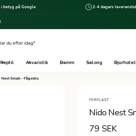
 i betyg på Google
2-4 dagars leveransti
.
giganten Lomma
edalsvägen 6
 35 Lomma
Reptil
Akvaristik
Damm
Salong
Djurhotel
ige
 Nest Small - Fågelbo
lick & Collect tillgänglig via beställning
nline, Vanligtvis redo inom 2 arbetsdagar.
FERPLAST
Nido Nest Sm
O
79 SEK