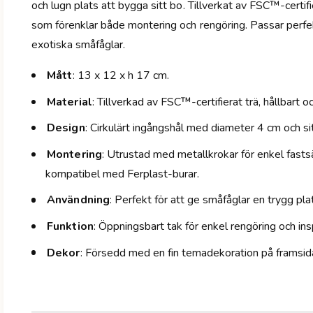
och lugn plats att bygga sitt bo. Tillverkat av FSC™-certif
som förenklar både montering och rengöring. Passar perfek
exotiska småfåglar.
Mått
: 13 x 12 x h 17 cm.
Material
: Tillverkad av FSC™-certifierat trä, hållbart oc
Design
: Cirkulärt ingångshål med diameter 4 cm och sitt
Montering
: Utrustad med metallkrokar för enkel fastsä
kompatibel med Ferplast-burar.
Användning
: Perfekt för att ge småfåglar en trygg pla
Funktion
: Öppningsbart tak för enkel rengöring och ins
Dekor
: Försedd med en fin temadekoration på framsid