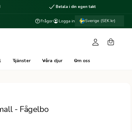
d
Betala i din egen takt
V
L
a
Sverige (SEK kr)
Frågor
Logga in
o
r
g
u
g
k
a
o
i
l
Tjänster
Våra djur
Om oss
r
n
g
all - Fågelbo