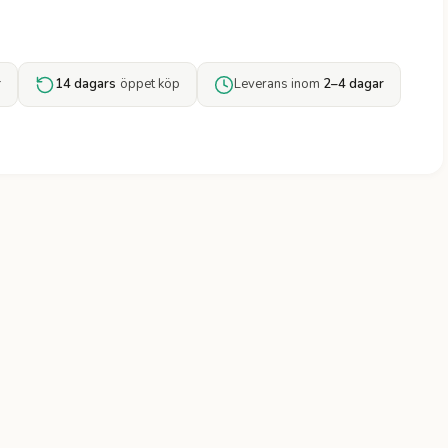
r
14 dagars
öppet köp
Leverans inom
2–4 dagar