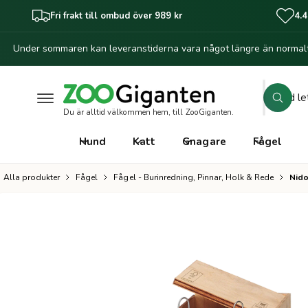
il
Fri frakt till ombud över 989 kr
4.4
l
i
Under sommaren kan leveranstiderna vara något längre än normalt
n
G
n
å
e
vi
h
S
d
Zoo
å
S
a
ö
l
Du är alltid välkommen hem, till ZooGiganten.
ö
Mari
r
l
k
k
234
e
Hund
Katt
Gnagare
Fågel
ti
Sver
i
ll
v
p
Alla produkter
Fågel
Fågel - Burinredning, Pinnar, Holk & Rede
Nido
C
r
å
o
o
r
d
u
b
k
u
ti
n
t
f
o
i
r
k
m