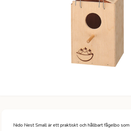
a
ti
o
n
Nido Nest Small är ett praktiskt och hållbart fågelbo som 