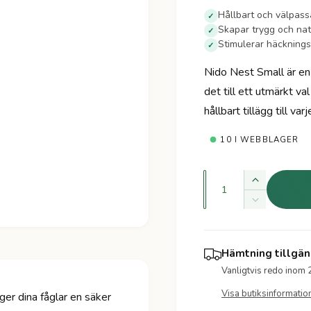
r
Hållbart och välpass
✓
Skapar trygg och nat
✓
d
Stimulerar häcknings
✓
i
Nido Nest Small är en 
det till ett utmärkt va
n
hållbart tillägg till var
a
10 I WEBBLAGER
r
K
i
Ö
v
k
M
e
a
a
i
k
n
n
p
v
s
Hämtning tillgän
t
a
k
r
Vanligtvis redo inom 
n
i
a
t
k
Visa butiksinformatio
t
ger dina fåglar en säker
i
i
v