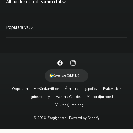
Allt under ett och samma tak
Populära val
F
I
a
n
Sverige (SEK kr)
c
s
Öppettider
Användarvillkor
Återbetalningspolicy
Fraktvillkor
e
t
Integritetspolicy
Hantera Cookies
Villkor djurhotell
b
a
Villkor djursalong
o
g
o
r
© 2026,
Zoogiganten
.
Powered by Shopify
k
a
m