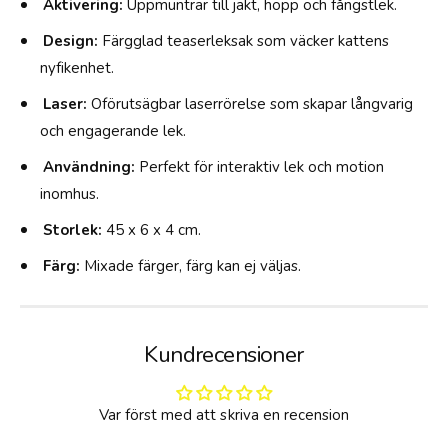
C
Aktivering:
Uppmuntrar till jakt, hopp och fångstlek.
c
h
t
Design:
Färgglad teaserleksak som väcker kattens
a
e
r
nyfikenhet.
r
a
s
Laser:
Oförutsägbar laserrörelse som skapar långvarig
c
A
t
och engagerande lek.
s
e
s
Användning:
Perfekt för interaktiv lek och motion
r
o
s
inomhus.
r
A
t
Storlek:
45 x 6 x 4 cm.
s
e
s
Färg:
Mixade färger, färg kan ej väljas.
d
o
-
r
4
t
5
e
Kundrecensioner
x
d
6
-
x
4
Var först med att skriva en recension
4
5
C
x