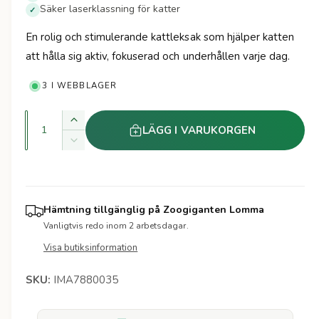
d
t
Säker laserklassning för katter
✓
l
e
i
r
l
En rolig och stimulerande kattleksak som hjälper katten
e
n
att hålla sig aktiv, fokuserad och underhållen varje dag.
r
a
3 I WEBBLAGER
i
r
v
K
Ö
i
LÄGG I VARUKORGEN
i
v
k
M
s
a
a
i
e
n
k
n
n
v
i
s
p
t
a
n
k
Hämtning tillgänglig på
Zoogiganten Lomma
i
n
r
a
g
Vanligtvis redo inom 2 arbetsdagar.
t
t
k
i
i
Visa butiksinformation
v
e
t
a
t
s
e
IMA7880035
n
t
t
f
i