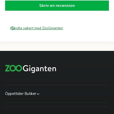
M
6
Skriv en recension
x
4
C
M
Handla säkert med ZooGiganten
Öppettider Butiker