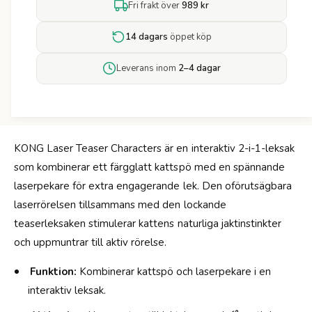
ö
Fri frakt över
989 kr
t
r
e
K
t
14 dagars
öppet köp
o
f
n
ö
Leverans inom
2–4 dagar
g
r
L
K
a
o
s
n
e
g
r
KONG Laser Teaser Characters är en interaktiv 2-i-1-leksak
L
T
som kombinerar ett färgglatt kattspö med en spännande
a
e
s
laserpekare för extra engagerande lek. Den oförutsägbara
a
e
laserrörelsen tillsammans med den lockande
s
r
e
teaserleksaken stimulerar kattens naturliga jaktinstinkter
T
r
e
och uppmuntrar till aktiv rörelse.
C
a
h
s
Funktion:
Kombinerar kattspö och laserpekare i en
a
e
interaktiv leksak.
r
r
a