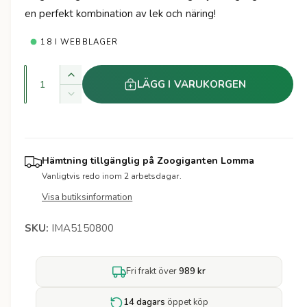
t
en perfekt kombination av lek och näring!
e
a
r
18 I WEBBLAGER
r
i
K
Ö
LÄGG I VARUKORGEN
v
k
e
M
a
a
i
k
p
n
n
v
s
t
r
a
k
Hämtning tillgänglig på
Zoogiganten Lomma
i
n
a
Vanligtvis redo inom 2 arbetsdagar.
i
t
t
k
i
Visa butiksinformation
v
e
s
t
a
t
e
IMA5150800
n
t
t
f
i
ö
Fri frakt över
989 kr
t
r
e
J
t
14 dagars
öppet köp