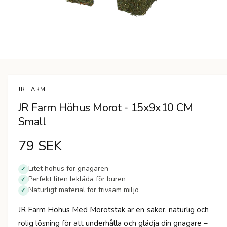
n
Ö
p
p
n
JR FARM
a
m
JR Farm Höhus Morot - 15x9x10 CM
e
d
Small
i
e
t
O
79 SEK
1
i
r
m
Litet höhus för gnagaren
o
✓
d
Perfekt liten leklåda för buren
✓
d
a
Naturligt material för trivsam miljö
✓
l
f
i
ö
JR Farm Höhus Med Morotstak är en säker, naturlig och
n
n
s
rolig lösning för att underhålla och glädja din gnagare –