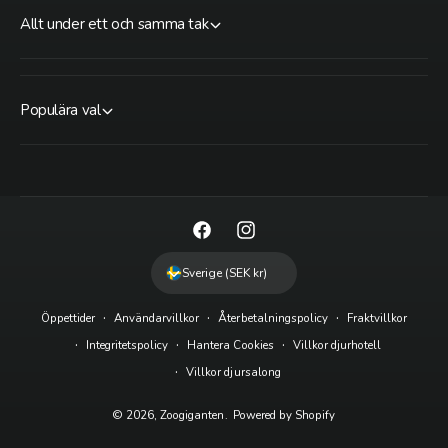
Allt under ett och samma tak
Populära val
F
I
a
n
Sverige (SEK kr)
c
s
Öppettider
Användarvillkor
Återbetalningspolicy
Fraktvillkor
e
t
Integritetspolicy
Hantera Cookies
Villkor djurhotell
b
a
Villkor djursalong
o
g
o
r
© 2026,
Zoogiganten
.
Powered by Shopify
k
a