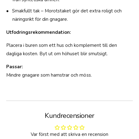
5
0
x
Smakfullt tak – Morotstaket gör det extra roligt och
C
9
M
näringsrikt för din gnagare.
x
S
1
m
Utfodringsrekommendation:
0
a
C
l
Placera i buren som ett hus och komplement till den
M
l
dagliga kosten. Byt ut om höhuset blir smutsigt.
S
m
Passar:
a
l
Mindre gnagare som hamstrar och möss.
l
Kundrecensioner
Var först med att skriva en recension