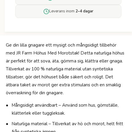
R
f
F
ö
Leverans inom
2–4 dagar
a
r
r
J
m
R
H
F
ö
a
h
Ge din lilla gnagare ett mysigt och mångsidigt tillbehör
r
u
med JR Farm Höhus Med Morotstak! Detta naturliga höhus
m
s
H
är perfekt för att sova, äta, gömma sig, klättra eller gnaga.
M
ö
Tillverkat av 100 % naturliga material utan syntetiska
o
h
r
tillsatser, gör det höhuset både säkert och roligt. Det
u
o
s
ätbara taket av morot ger extra stimulans och en smaklig
t
M
överraskning för din gnagare.
-
o
1
r
Mångsidigt användbart – Använd som hus, gömställe,
5
o
x
klätterlek eller tuggleksak.
t
9
-
Naturliga material – Tillverkat av hö och morot, helt fritt
x
1
1
från syntetiska ämnen.