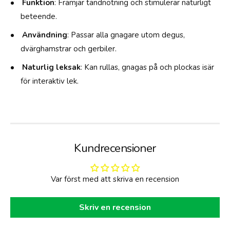
Funktion
: Främjar tandnötning och stimulerar naturligt
5
r
beteende.
G
ä
-
Användning
: Passar alla gnagare utom degus,
1
dvärghamstrar och gerbiler.
5
G
Naturlig leksak
: Kan rullas, gnagas på och plockas isär
för interaktiv lek.
Kundrecensioner
Var först med att skriva en recension
Skriv en recension