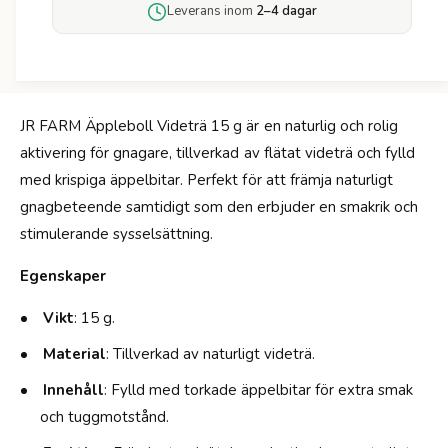
ö
Leverans inom
2–4 dagar
a
r
r
J
m
R
Ä
F
p
a
p
JR FARM Äppleboll Videträ 15 g är en naturlig och rolig
r
l
aktivering för gnagare, tillverkad av flätat videträ och fylld
m
e
Ä
med krispiga äppelbitar. Perfekt för att främja naturligt
b
p
gnagbeteende samtidigt som den erbjuder en smakrik och
o
p
l
stimulerande sysselsättning.
l
l
e
V
Egenskaper
b
i
o
d
Vikt
: 15 g.
l
e
l
Material
: Tillverkad av naturligt videträ.
t
V
r
i
Innehåll
: Fylld med torkade äppelbitar för extra smak
ä
d
och tuggmotstånd.
-
e
1
t