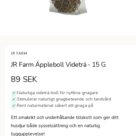
n
Ö
p
p
n
JR FARM
a
m
JR Farm Äppleboll Videträ - 15 G
e
d
i
O
89 SEK
e
t
1
r
i
Naturliga videträ-boll för nyfikna gnagare
✓
m
Stimulerar naturligt gnagbeteende och tandvård
✓
d
o
Rent naturmaterial säkert att gnaga på
d
✓
a
i
l
Ett smakrikt och underhållande tillskott som ger ditt
f
n
ö
husdjur både sysselsättning och en naturlig
n
s
tuggupplevelse!