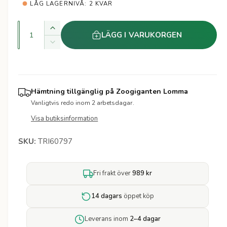
a
t
LÅG LAGERNIVÅ: 2 KVAR
e
r
r
K
Ö
LÄGG I VARUKORGEN
i
v
k
M
a
a
i
e
k
n
n
v
s
p
t
a
k
Hämtning tillgänglig på
Zoogiganten Lomma
i
n
r
a
Vanligtvis redo inom 2 arbetsdagar.
t
t
k
i
i
Visa butiksinformation
v
e
t
a
t
s
e
TRI60797
n
t
t
f
i
ö
Fri frakt över
989 kr
t
r
e
H
t
14 dagars
öppet köp
ö
f
r
ö
Leverans inom
2–4 dagar
u