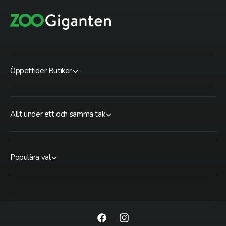
Öppettider Butiker
Allt under ett och samma tak
Populära val
F
I