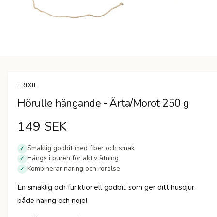
n
Ö
p
p
n
TRIXIE
a
m
Hörulle hängande - Ärta/Morot 250 g
e
d
i
O
149 SEK
e
t
1
r
i
Smaklig godbit med fiber och smak
✓
m
Hängs i buren för aktiv ätning
✓
d
o
Kombinerar näring och rörelse
d
✓
a
i
l
En smaklig och funktionell godbit som ger ditt husdjur
f
n
ö
både näring och nöje!
n
s