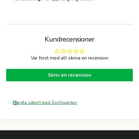
t
M
2
o
5
r
0
o
g
t
2
Kundrecensioner
5
0
g
Var först med att skriva en recension
Skriv en recension
Handla säkert med ZooGiganten