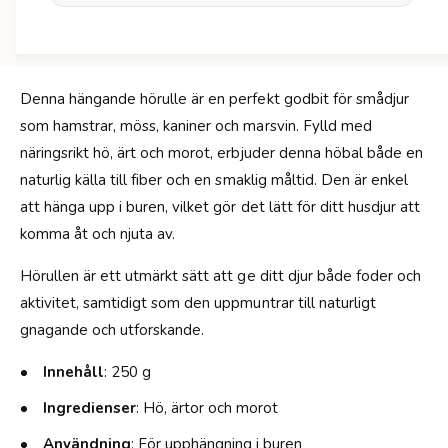
r
l
H
l
ö
e
r
h
u
ä
Denna hängande hörulle är en perfekt godbit för smådjur
l
n
som hamstrar, möss, kaniner och marsvin. Fylld med
l
g
e
näringsrikt hö, ärt och morot, erbjuder denna höbal både en
a
h
naturlig källa till fiber och en smaklig måltid. Den är enkel
n
ä
d
att hänga upp i buren, vilket gör det lätt för ditt husdjur att
n
e
g
komma åt och njuta av.
-
a
Ä
n
Hörullen är ett utmärkt sätt att ge ditt djur både foder och
r
d
aktivitet, samtidigt som den uppmuntrar till naturligt
t
e
a
gnagande och utforskande.
-
/
Ä
M
Innehåll
: 250 g
r
o
t
Ingredienser
: Hö, ärtor och morot
r
a
o
/
Användning
: För upphängning i buren