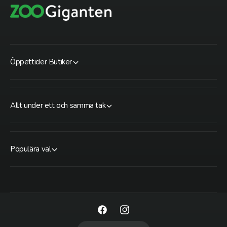
Öppettider Butiker
Allt under ett och samma tak
Populära val
F
I