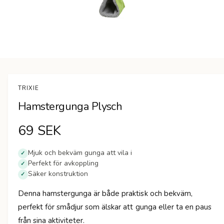
n
Ö
p
p
n
TRIXIE
a
m
Hamstergunga Plysch
e
d
i
O
69 SEK
e
t
1
r
i
Mjuk och bekväm gunga att vila i
✓
m
Perfekt för avkoppling
✓
d
o
Säker konstruktion
d
✓
a
i
l
Denna hamstergunga är både praktisk och bekväm,
f
n
ö
perfekt för smådjur som älskar att gunga eller ta en paus
n
s
från sina aktiviteter.