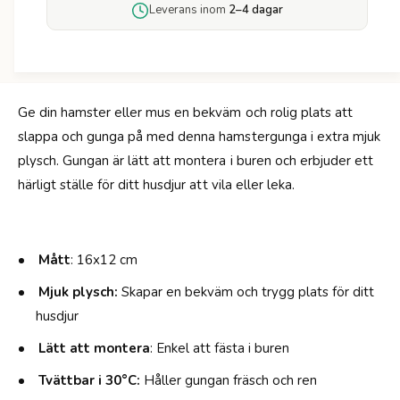
ö
Leverans inom
2–4 dagar
s
r
t
H
e
a
r
m
g
s
u
Ge din hamster eller mus en bekväm och rolig plats att
t
n
slappa och gunga på med denna hamstergunga i extra mjuk
e
g
r
plysch. Gungan är lätt att montera i buren och erbjuder ett
a
g
härligt ställe för ditt husdjur att vila eller leka.
P
u
l
n
y
g
s
a
Mått
: 16x12 cm
c
P
h
l
Mjuk plysch:
Skapar en bekväm och trygg plats för ditt
y
husdjur
s
c
Lätt att montera
: Enkel att fästa i buren
h
Tvättbar i 30°C:
Håller gungan fräsch och ren