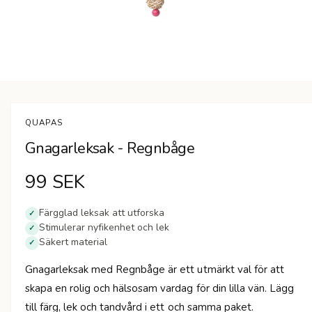
n
Ö
p
p
n
QUAPAS
a
m
Gnagarleksak - Regnbåge
e
d
i
O
99 SEK
e
t
1
r
i
Färgglad leksak att utforska
✓
m
Stimulerar nyfikenhet och lek
✓
d
o
Säkert material
d
✓
a
i
l
Gnagarleksak med Regnbåge är ett utmärkt val för att
f
n
ö
skapa en rolig och hälsosam vardag för din lilla vän. Lägg
n
s
till färg, lek och tandvård i ett och samma paket.