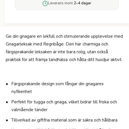
ö
Leverans inom
2–4 dagar
g
r
a
G
r
n
l
a
e
g
k
Ge din gnagare en lekfull och stimulerande upplevelse med
a
s
Gnagarleksak med Regnbåge. Den här charmiga och
r
a
l
färgsprakande leksaken är inte bara rolig, utan också
k
e
praktisk för att främja tandhälsa och hålla ditt husdjur aktivt.
-
k
R
s
e
a
g
k
Färgsprakande design som fångar din gnagares
n
-
b
nyfikenhet
R
å
e
Perfekt för tugga och gnaga, vilket bidrar till friska och
g
g
e
välmående tänder
n
b
Tillverkad av giftfria material som är säkra och hållbara
å
g