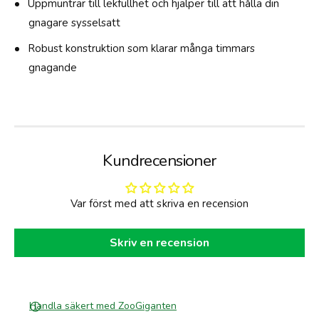
Uppmuntrar till lekfullhet och hjälper till att hålla din
e
gnagare sysselsatt
Robust konstruktion som klarar många timmars
gnagande
Kundrecensioner
Var först med att skriva en recension
Skriv en recension
Handla säkert med ZooGiganten