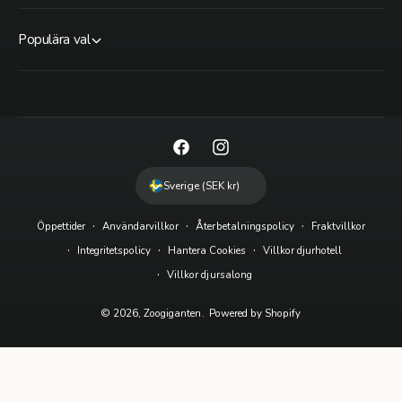
Populära val
F
I
a
n
Sverige (SEK kr)
c
s
Öppettider
Användarvillkor
Återbetalningspolicy
Fraktvillkor
e
t
Integritetspolicy
Hantera Cookies
Villkor djurhotell
b
a
Villkor djursalong
o
g
o
r
© 2026,
Zoogiganten
.
Powered by Shopify
k
a
m