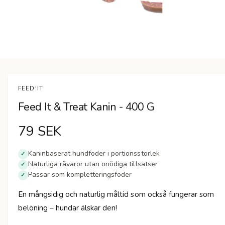
n
Ö
p
p
n
FEED'IT
a
m
Feed It & Treat Kanin - 400 G
e
d
i
O
79 SEK
e
t
1
r
i
Kaninbaserat hundfoder i portionsstorlek
✓
m
Naturliga råvaror utan onödiga tillsatser
✓
d
o
Passar som kompletteringsfoder
d
✓
a
i
l
En mångsidig och naturlig måltid som också fungerar som
f
n
ö
belöning – hundar älskar den!
n
s