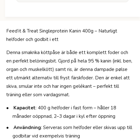
r
I
F
t
e
&
e
a
d
m
Feed’it & Treat Singleprotein Kanin 400g – Naturligt
I
p
helfoder och godbit i ett
t
;
&
T
Denna smakrika köttpåse är både ett komplett foder och
a
r
m
en perfekt belöningsbit. Gjord på hela 95 % kanin (inkl. ben,
e
p
organ och muskelkött) samt ris, är denna dampade pølse
a
;
t
ett utmärkt alternativ till fryst färskfoder. Den är enkel att
T
K
r
skiva, smular inte och har ingen gelékant – perfekt till
a
e
träning eller som vardagsmat.
n
a
i
t
Kapacitet
: 400 g helfoder i fast form – håller 18
n
K
-
månader oöppnad, 2–3 dagar i kyl efter öppning
a
4
n
Användning
: Serveras som helfoder eller skivas upp till
0
i
0
godbitar vid exempelvis träning
n