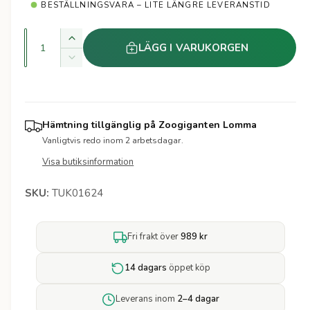
a
t
BESTÄLLNINGSVARA – LITE LÄNGRE LEVERANSTID
e
r
r
K
Ö
LÄGG I VARUKORGEN
i
v
k
M
a
a
i
e
k
n
n
v
s
p
t
a
k
Hämtning tillgänglig på
Zoogiganten Lomma
i
n
r
a
Vanligtvis redo inom 2 arbetsdagar.
t
t
k
i
i
Visa butiksinformation
v
e
t
a
t
s
e
TUK01624
n
t
t
f
i
ö
Fri frakt över
989 kr
t
r
e
F
t
14 dagars
öppet köp
e
f
e
ö
Leverans inom
2–4 dagar
d