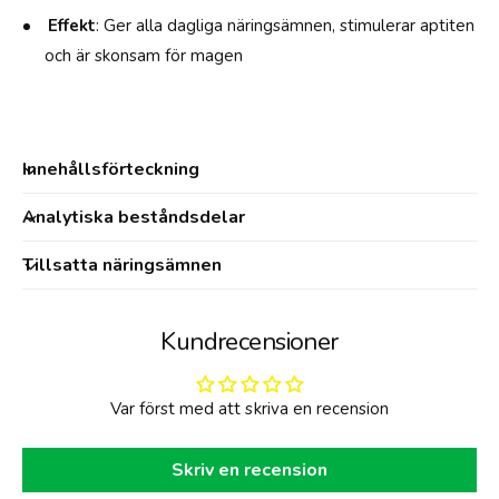
G
-
Effekt
: Ger alla dagliga näringsämnen, stimulerar aptiten
4
och är skonsam för magen
0
0
G
Innehållsförteckning
Analytiska beståndsdelar
Tillsatta näringsämnen
Kundrecensioner
Var först med att skriva en recension
Skriv en recension