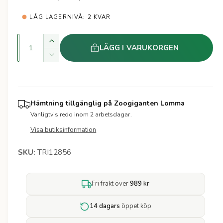
a
t
e
LÅG LAGERNIVÅ: 2 KVAR
r
r
i
K
Ö
LÄGG I VARUKORGEN
v
k
e
M
a
a
i
k
p
n
n
v
s
t
r
a
k
Hämtning tillgänglig på
Zoogiganten Lomma
i
n
a
Vanligtvis redo inom 2 arbetsdagar.
i
t
t
k
i
Visa butiksinformation
v
e
s
t
a
t
e
TRI12856
n
t
t
f
i
ö
Fri frakt över
989 kr
t
r
e
B
t
14 dagars
öppet köp
i
f
l