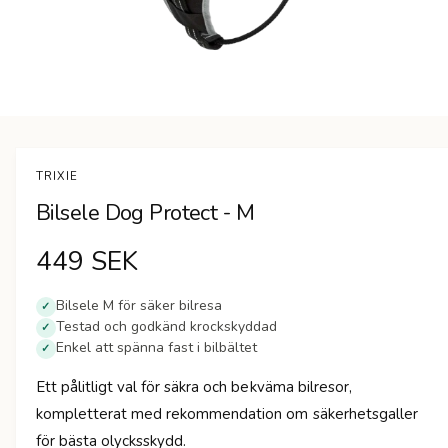
n
Ö
p
p
n
TRIXIE
a
m
Bilsele Dog Protect - M
e
d
i
O
449 SEK
e
t
1
r
i
Bilsele M för säker bilresa
✓
m
Testad och godkänd krockskyddad
✓
d
o
Enkel att spänna fast i bilbältet
d
✓
a
i
l
Ett pålitligt val för säkra och bekväma bilresor,
f
n
ö
kompletterat med rekommendation om säkerhetsgaller
n
s
för bästa olycksskydd.