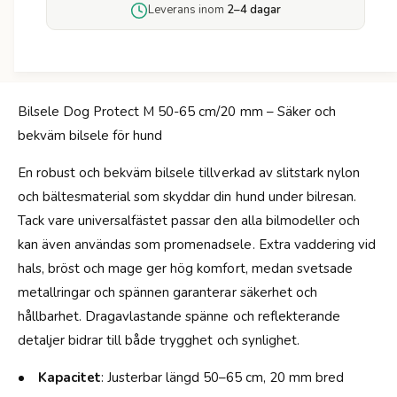
ö
Leverans inom
2–4 dagar
s
r
e
B
l
i
e
l
D
s
o
Bilsele Dog Protect M 50-65 cm/20 mm – Säker och
e
g
bekväm bilsele för hund
l
P
e
r
En robust och bekväm bilsele tillverkad av slitstark nylon
D
o
o
och bältesmaterial som skyddar din hund under bilresan.
t
g
Tack vare universalfästet passar den alla bilmodeller och
e
P
c
kan även användas som promenadsele. Extra vaddering vid
r
t
o
hals, bröst och mage ger hög komfort, medan svetsade
-
t
metallringar och spännen garanterar säkerhet och
M
e
hållbarhet. Dragavlastande spänne och reflekterande
c
detaljer bidrar till både trygghet och synlighet.
t
-
Kapacitet
: Justerbar längd 50–65 cm, 20 mm bred
M