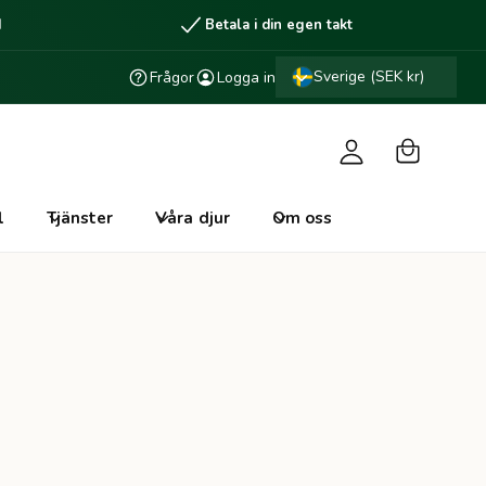
d
Betala i din egen takt
V
L
a
Sverige (SEK kr)
Frågor
Logga in
o
r
g
u
g
k
a
o
i
l
Tjänster
Våra djur
Om oss
r
n
g