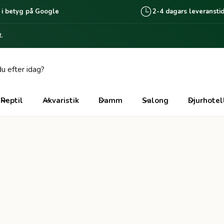
 i betyg på Google
2-4 dagars leveransti
.
Reptil
Akvaristik
Damm
Salong
Djurhotel