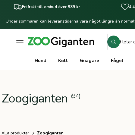
il
Fri frakt till ombud över 989 kr
4.4
l
i
Under sommaren kan leveranstiderna vara något längre än normalt
n
n
e
h
S
å
S
ö
l
ö
k
l
k
Hund
Katt
Gnagare
Fågel
i
v
å
r
Zoogiganten
(94)
b
u
t
i
k
Alla produkter
Zoogiganten