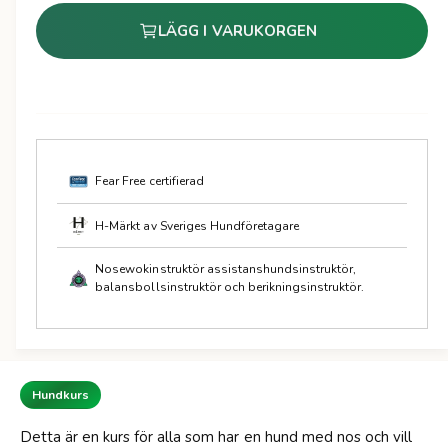
t
i
LÄGG I VARUKORGEN
a
n
l
n
a
i
r
n
g
i
Fear Free certifierad
s
e
m
H-Märkt av Sveriges Hundföretagare
e
p
Nosewokinstruktör assistanshundsinstruktör,
t
balansbollsinstruktör och berikningsinstruktör.
r
o
d
i
e
s
r
Hundkurs
Detta är en kurs för alla som har en hund med nos och vill