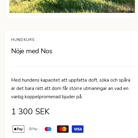
Ö
p
p
n
a
HUNDKURS
m
e
Nöje med Nos
d
i
e
t
1
i
Med hundens kapacitet att uppfatta doft, söka och spåra
m
o
är det bara rätt att dom får större utmaningar än vad en
d
a
vanlig koppelpromenad bjuder på.
l
f
ö
O
1 300 SEK
n
s
r
t
B
e
r
e
d