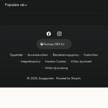
Populära val
F
I
a
n
Sverige (SEK kr)
c
s
Öppettider
Användarvillkor
Återbetalningspolicy
Fraktvillkor
e
t
Integritetspolicy
Hantera Cookies
Villkor djurhotell
b
a
Villkor djursalong
o
g
o
r
© 2026,
Zoogiganten
.
Powered by Shopify
k
a
m