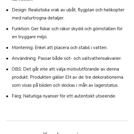
s
a
t
k
Design: Realistiska vrak av ubåt, flygplan och helikopter
.
-
med naturtrogna detaljer.
1
s
Funktion: Ger fiskar och räkor skydd och gömställen för
t
en tryggare miljö.
.
Montering: Enkel att placera och stabil i vatten.
Användning: Passar både söt- och saltvattensakvarier.
OBS: Det går inte att välja motiv/utförande av denna
produkt. Produkten gäller EN av de tre dekorationerna
som visas på bilden och skickas i mån av lagerstatus.
Färg: Naturliga nyanser för ett autentiskt utseende.