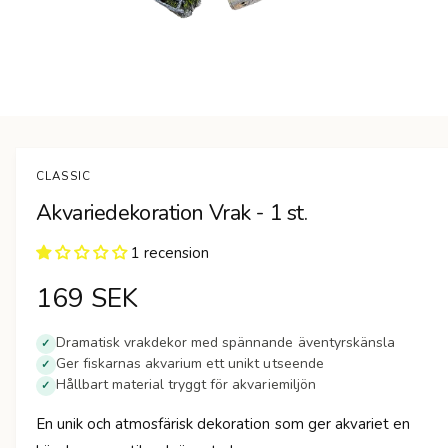
n
Ö
p
p
n
CLASSIC
a
m
Akvariedekoration Vrak - 1 st.
e
d
i
1 recension
e
t
1
O
169 SEK
i
m
r
o
Dramatisk vrakdekor med spännande äventyrskänsla
✓
d
Ger fiskarnas akvarium ett unikt utseende
a
✓
d
l
Hållbart material tryggt för akvariemiljön
✓
f
i
ö
En unik och atmosfärisk dekoration som ger akvariet en
n
s