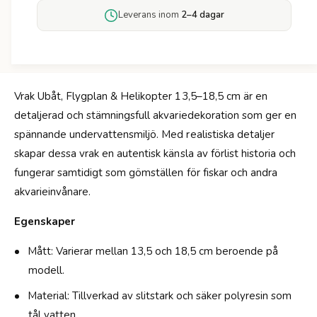
v
ö
Leverans inom
2–4 dagar
a
r
r
A
i
k
e
v
d
a
e
Vrak Ubåt, Flygplan & Helikopter 13,5–18,5 cm är en
r
k
detaljerad och stämningsfull akvariedekoration som ger en
i
o
e
spännande undervattensmiljö. Med realistiska detaljer
r
d
skapar dessa vrak en autentisk känsla av förlist historia och
a
e
t
fungerar samtidigt som gömställen för fiskar och andra
k
i
o
akvarieinvånare.
o
r
n
a
Egenskaper
V
t
r
i
Mått: Varierar mellan 13,5 och 18,5 cm beroende på
a
o
modell.
k
n
-
V
Material: Tillverkad av slitstark och säker polyresin som
1
r
tål vatten.