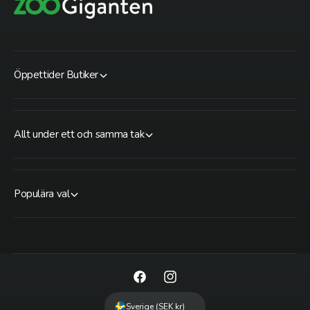
Öppettider Butiker
Allt under ett och samma tak
Populära val
F
I
a
n
Sverige (SEK kr)