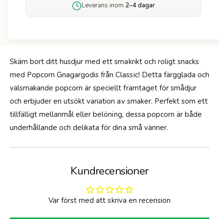
ö
Leverans inom
2–4 dagar
c
r
o
P
r
o
n
p
G
c
n
Skäm bort ditt husdjur med ett smakrikt och roligt snacks
o
a
med Popcorn Gnagargodis från Classic! Detta färgglada och
r
g
n
välsmakande popcorn är speciellt framtaget för smådjur
a
G
och erbjuder en utsökt variation av smaker. Perfekt som ett
r
n
g
tillfälligt mellanmål eller belöning, dessa popcorn är både
a
o
g
underhållande och delikata för dina små vänner.
d
a
i
r
s
g
o
Kundrecensioner
d
i
s
Var först med att skriva en recension