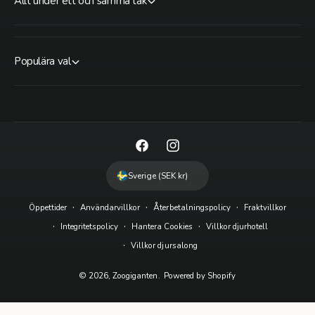
Allt under ett och samma tak
Populära val
F
I
a
n
Sverige (SEK kr)
c
s
Öppettider
Användarvillkor
Återbetalningspolicy
Fraktvillkor
e
t
Integritetspolicy
Hantera Cookies
Villkor djurhotell
b
a
Villkor djursalong
o
g
o
r
© 2026,
Zoogiganten
.
Powered by Shopify
k
a
m