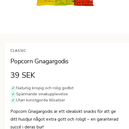
n
Ö
p
p
n
CLASSIC
a
m
Popcorn Gnagargodis
e
d
i
O
39 SEK
e
t
1
r
i
Naturlig krispig och rolig godbit
✓
m
Spännande smakupplevelse
✓
d
o
Utan konstgjorda tillsatser
d
✓
a
i
l
Popcorn Gnagargodis är ett idealiskt snacks för att ge
f
n
ö
ditt husdjur något extra gott och roligt – en garanterad
n
s
succé i deras bur!