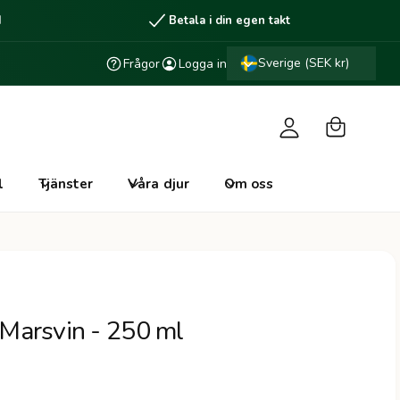
d
Betala i din egen takt
V
L
a
Sverige (SEK kr)
Frågor
Logga in
o
r
g
u
g
k
a
o
i
l
Tjänster
Våra djur
Om oss
r
n
g
 Marsvin - 250 ml