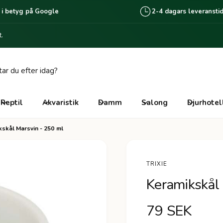
 i betyg på Google
2-4 dagars leveransti
.
giganten Lomma
edalsvägen 6
 35 Lomma
Reptil
Akvaristik
Damm
Salong
Djurhotel
ige
skål Marsvin - 250 ml
lick & Collect tillgänglig via beställning
nline, Vanligtvis redo inom 2 arbetsdagar.
TRIXIE
Keramikskål
O
79 SEK