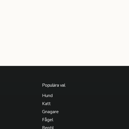
Populära val
Hund
Katt
Gnagare
Fågel
Reptil