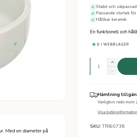
r
Stabil och välpassad
✓
Passande storlek för
✓
d
Hållbar keramik
✓
i
En funktionell och håll
n
6 I WEBBLAGER
a
K
Ö
r
v
k
M
a
a
i
i
k
n
n
v
e
s
Hämtning tillgän
t
a
k
Vanligtvis redo inom 
n
i
p
a
t
k
Visa butiksinformatio
t
i
r
v
e
t
a
TRI60738
e
t
ur. Med en diameter på
i
n
t