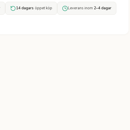
r
14 dagars
öppet köp
Leverans inom
2–4 dagar