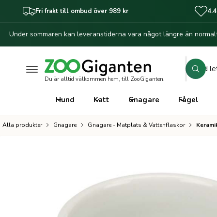
il
Fri frakt till ombud över 989 kr
4.4
l
i
Under sommaren kan leveranstiderna vara något längre än normalt
n
G
n
å
e
vi
h
S
d
Zoo
å
S
a
ö
l
Du är alltid välkommen hem, till ZooGiganten.
ö
Mari
r
l
k
k
234
e
Hund
Katt
Gnagare
Fågel
ti
Sver
i
ll
v
p
Alla produkter
Gnagare
Gnagare - Matplats & Vattenflaskor
Keramik
C
r
å
o
o
r
d
u
b
k
u
ti
n
t
f
o
i
r
k
m