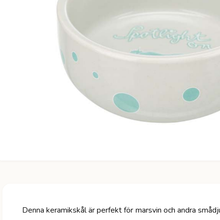
a
ti
o
n
Denna keramikskål är perfekt för marsvin och andra smådj