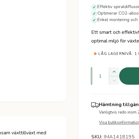
r
Effektiv spiraldiffu
✓
Optimerar CO2-absorp
✓
d
Enkel montering och 
✓
i
Ett smart och effekti
optimal miljö för växte
n
LÅG LAGERNIVÅ: 1
a
r
K
Ö
v
i
k
M
a
a
i
e
k
n
n
v
s
Hämtning tillgän
t
p
a
k
Vanligtvis redo inom 
n
i
a
r
t
k
Visa butiksinformatio
t
i
v
e
sosam växttillväxt med
i
t
a
IMA1418195