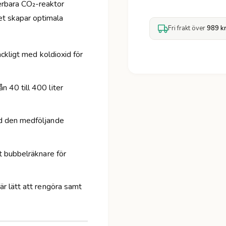
e
t
erbara CO₂-reaktor
n
s
t
t
ket skapar optimala
f
i
Fri frakt över
989 k
ö
t
r
e
J
räckligt med koldioxid för
t
B
f
L
ö
P
n 40 till 400 liter
r
r
J
o
B
f
ed den medföljande
L
l
P
o
r
r
o
at bubbelräknare för
a
f
T
l
a
o
är lätt att rengöra samt
i
r
f
a
u
T
n