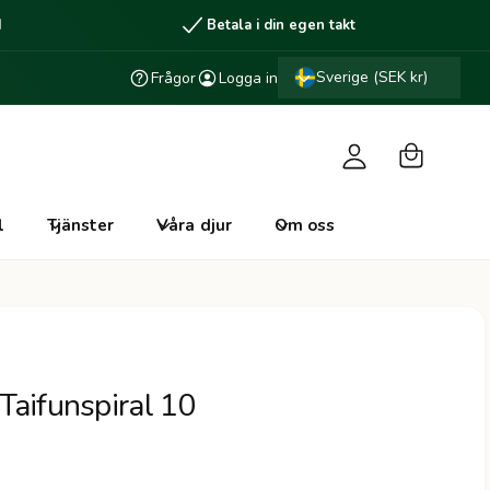
d
Betala i din egen takt
V
L
a
Sverige (SEK kr)
Frågor
Logga in
o
r
g
u
g
k
a
o
i
l
Tjänster
Våra djur
Om oss
r
n
g
 Taifunspiral 10