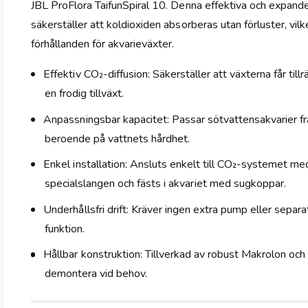
JBL ProFlora TaifunSpiral 10. Denna effektiva och expand
säkerställer att koldioxiden absorberas utan förluster, vil
förhållanden för akvarieväxter.
Effektiv CO₂-diffusion: Säkerställer att växterna får till
en frodig tillväxt.
Anpassningsbar kapacitet: Passar sötvattensakvarier frå
beroende på vattnets hårdhet.
Enkel installation: Ansluts enkelt till CO₂-systemet m
specialslangen och fästs i akvariet med sugkoppar.
Underhållsfri drift: Kräver ingen extra pump eller separ
funktion.
Hållbar konstruktion: Tillverkad av robust Makrolon och 
demontera vid behov.