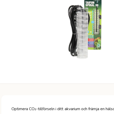
a
ti
o
n
Optimera CO₂-tillförseln i ditt akvarium och främja en häl