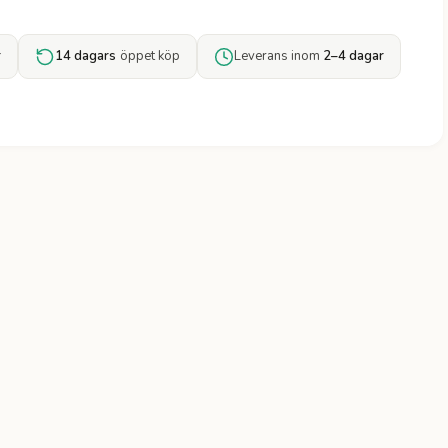
r
14 dagars
öppet köp
Leverans inom
2–4 dagar