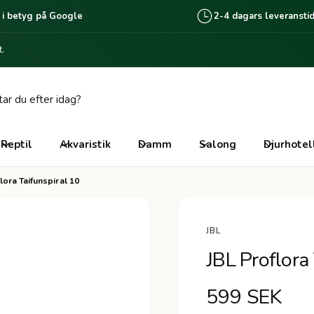
 i betyg på Google
2-4 dagars leveransti
.
giganten Lomma
edalsvägen 6
 35 Lomma
Reptil
Akvaristik
Damm
Salong
Djurhotel
ige
lora Taifunspiral 10
lick & Collect tillgänglig via beställning
nline, Vanligtvis redo inom 2 arbetsdagar.
JBL
JBL Proflora
O
599 SEK