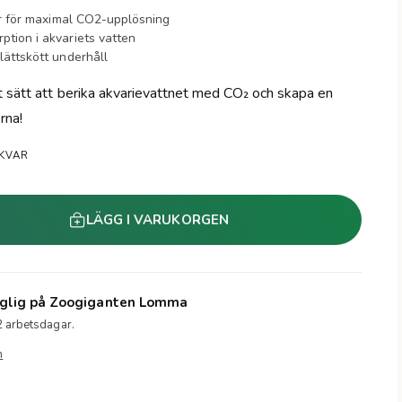
sor för maximal CO2-upplösning
tion i akvariets vatten
lättskött underhåll
vt sätt att berika akvarievattnet med CO₂ och skapa en
rna!
 KVAR
LÄGG I VARUKORGEN
glig på
Zoogiganten Lomma
2 arbetsdagar.
n