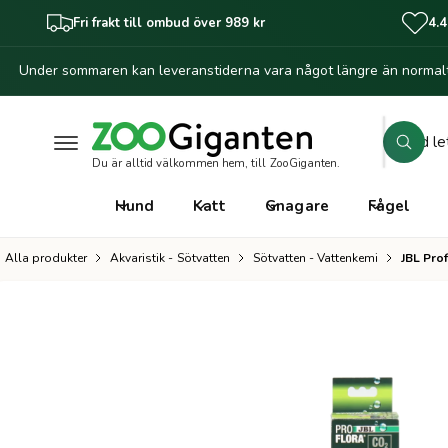
il
Fri frakt till ombud över 989 kr
4.4
l
i
Under sommaren kan leveranstiderna vara något längre än normalt
n
G
n
å
e
vi
h
S
d
Zoo
å
S
a
ö
l
Du är alltid välkommen hem, till ZooGiganten.
ö
Mari
r
l
k
k
234
e
Hund
Katt
Gnagare
Fågel
ti
Sver
i
ll
v
p
Alla produkter
Akvaristik - Sötvatten
Sötvatten - Vattenkemi
JBL Prof
C
r
å
o
o
r
d
u
b
k
u
ti
n
t
f
o
i
r
k
m