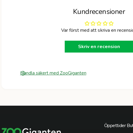
Kundrecensioner
Var först med att skriva en recensi
Skriv en recension
Handla säkert med ZooGiganten
Öppettider But