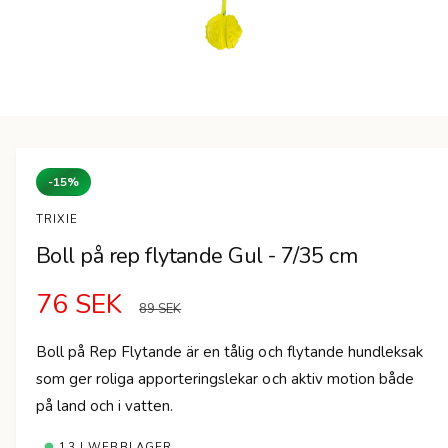
n
Ö
p
p
n
-15%
a
m
e
TRIXIE
d
i
Boll på rep flytande Gul - 7/35 cm
e
t
1
F
76 SEK
O
i
89 SEK
m
o
ö
r
d
Boll på Rep Flytande är en tålig och flytande hundleksak
a
r
d
som ger roliga apporteringslekar och aktiv motion både
l
f
på land och i vatten.
ö
s
i
n
s
13 I WEBBLAGER