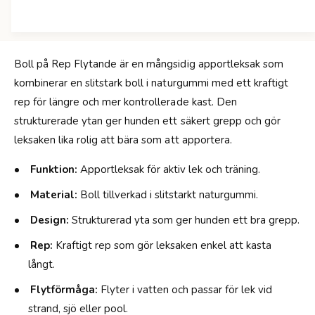
p
B
å
o
r
l
e
l
p
Boll på Rep Flytande är en mångsidig apportleksak som
p
f
kombinerar en slitstark boll i naturgummi med ett kraftigt
å
l
r
rep för längre och mer kontrollerade kast. Den
y
e
strukturerade ytan ger hunden ett säkert grepp och gör
t
p
a
leksaken lika rolig att bära som att apportera.
f
n
l
d
Funktion:
Apportleksak för aktiv lek och träning.
y
e
t
Material:
Boll tillverkad i slitstarkt naturgummi.
G
a
u
n
Design:
Strukturerad yta som ger hunden ett bra grepp.
l
d
-
Rep:
Kraftigt rep som gör leksaken enkel att kasta
e
7
G
långt.
/
u
3
Flytförmåga:
Flyter i vatten och passar för lek vid
l
5
-
strand, sjö eller pool.
c