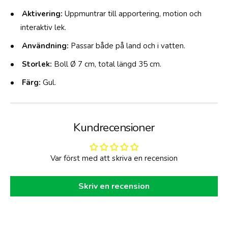
7
m
Aktivering:
Uppmuntrar till apportering, motion och
/
3
interaktiv lek.
5
Användning:
Passar både på land och i vatten.
c
m
Storlek:
Boll Ø 7 cm, total längd 35 cm.
Färg:
Gul.
Kundrecensioner
Var först med att skriva en recension
Skriv en recension